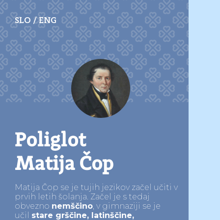
SLO
/
ENG
Poliglot
Matija Čop
Matija Čop se je tujih jezikov začel učiti v
prvih letih šolanja. Začel je s tedaj
obvezno
nemščino
, v gimnaziji se je
učil
stare grščine, latinščine,