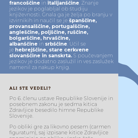
francoščine
in
italijanščine
. Znanje
jezikov je poglabljal ob študiju
književnosti. Gnala ga je želja po branju v
izvirnikih in naučil se je
španščine,
provansalščine, portugalščine,
angleščine, poljščine, ruščine,
bolgarščine, hrvaščine,
albanščine
in
srbščine
. Učil se
je
hebrejščine, stare cerkvene
slovanščine in sanskrta.
S poučevanjem
jezikov je dodatno zaslužil in ves zaslužek
namenil za nakup knjig.
ALI STE VEDELI?
Po 6. členu ustave Republike Slovenije in
posebnem zakonu je sedma kitica
Zdravljice besedilo himne Republike
Slovenije.
Po obliki gre za likovno pesem (carmen
figuratum), saj izpisane kitice Zdravljice