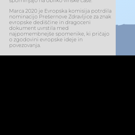
spominjajo na obliko vinske čaše.
Marca 2020 je Evropska komisija potrdila
nominacijo Prešernove Zdravljice za znak
evropske dediščine in dragoceni
dokument uvrstila med
najpomembnejše spomenike, ki pričajo
o zgodovini evropske ideje in
povezovanja.