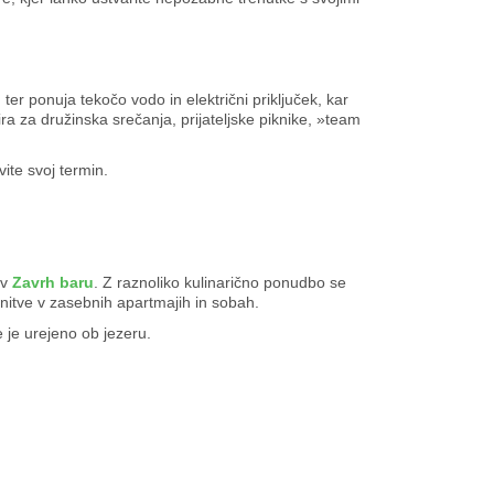
er ponuja tekočo vodo in električni priključek, kar
a za družinska srečanja, prijateljske piknike, »team
vite svoj termin.
 v
Zavrh baru
. Z raznoliko kulinarično ponudbo se
anitve v zasebnih apartmajih in sobah.
je urejeno ob jezeru.