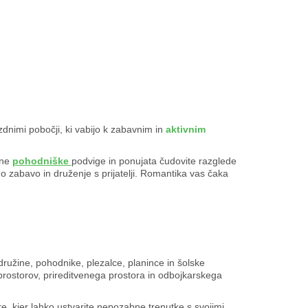
zdnimi pobočji, ki vabijo k zabavnim in
aktivnim
vne
pohodniške
podvige in ponujata čudovite razglede
no zabavo in druženje s prijatelji. Romantika vas čaka
ružine, pohodnike, plezalce, planince in šolske
prostorov, prireditvenega prostora in odbojkarskega
e, kjer lahko ustvarite nepozabne trenutke s svojimi