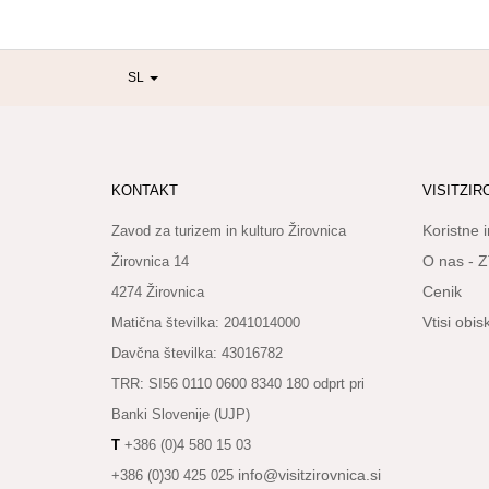
SL
KONTAKT
VISITZIR
Koristne 
Zavod za turizem in kulturo Žirovnica
O nas - Z
Žirovnica 14
Cenik
4274 Žirovnica
Vtisi obi
Matična številka: 2041014000
Davčna številka: 43016782
TRR: SI56 0110 0600 8340 180 odprt pri
Banki Slovenije (UJP)
T
+386 (0)4 580 15 03
info@visitzirovnica.si
+386 (0)30 425 025