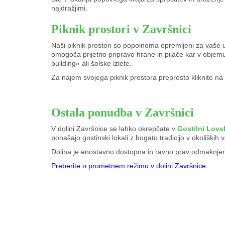
najdražjimi.
Piknik prostori v Završnici
Naši piknik prostori so popolnoma opremljeni za vaše ud
omogoča prijetno pripravo hrane in pijače kar v objemu
building« ali šolske izlete.
Za najem svojega piknik prostora preprosto kliknite n
Ostala ponudba v Završnici
V dolini Završnice se lahko okrepčate v
Gostilni Lovs
ponašajo gostinski lokali z bogato tradicijo v okoliški
Dolina je enostavno dostopna in ravno prav odmaknjen
Preberite o prometnem režimu v dolini Završnice.