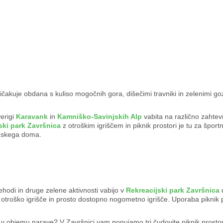
ričakuje obdana s kuliso mogočnih gora, dišečimi travniki in zelenimi go
verigi
Karavank
in
Kamniško-Savinjskih Alp
vabita na različno zahte
ski park Završnica
z otroškim igriščem in piknik prostori je tu za šport
inskega doma.
ehodi in druge zelene aktivnosti vabijo v
Rekreacijski park Završnica
d
o otroško igrišče in prosto dostopno nogometno igrišče. Uporaba piknik 
e v objemu narave? V Završnici vam ponujamo tri čudovite piknik prostor