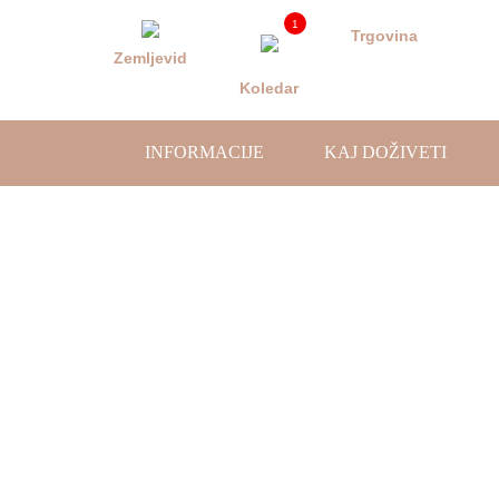
Skoči
1
na
Trgovina
vsebino
Zemljevid
Koledar
INFORMACIJE
KAJ DOŽIVETI