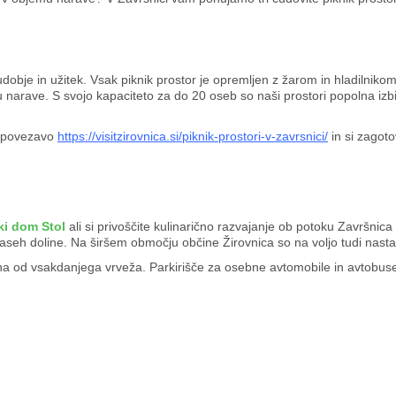
obje in užitek. Vsak piknik prostor je opremljen z žarom in hladilnikom t
 narave. S svojo kapaciteto za do 20 oseb so naši prostori popolna izbir
a povezavo
https://visitzirovnica.si/piknik-prostori-v-zavrsnici/
in si zagoto
ki dom Stol
ali si privoščite kulinarično razvajanje ob potoku Završnica
h vaseh doline. Na širšem območju občine Žirovnica so na voljo tudi nast
a od vsakdanjega vrveža. Parkirišče za osebne avtomobile in avtobuse 