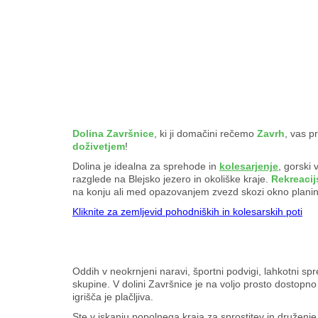
Dolina Završnice
, ki ji domačini rečemo
Zavrh
, vas p
doživetjem
!
Dolina je idealna za sprehode in
kolesarjenje
, gorski 
razglede na Blejsko jezero in okoliške kraje.
Rekreacij
na konju ali med opazovanjem zvezd skozi okno plan
Kliknite za zemljevid pohodniških in kolesarskih poti
Oddih v neokrnjeni naravi, športni podvigi, lahkotni spr
skupine. V dolini Završnice je na voljo prosto dostopn
igrišča je plačljiva.
Ste v iskanju popolnega kraja za sprostitev in druženj