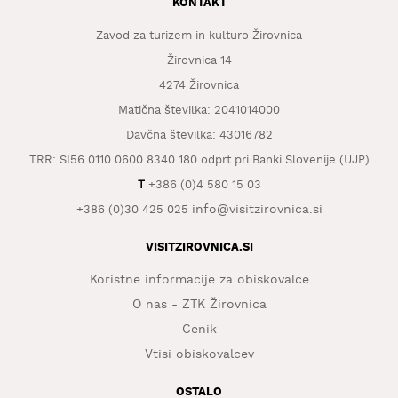
KONTAKT
Zavod za turizem in kulturo Žirovnica
Žirovnica 14
4274 Žirovnica
Matična številka: 2041014000
Davčna številka: 43016782
TRR: SI56 0110 0600 8340 180 odprt pri Banki Slovenije (UJP)
T
+386 (0)4 580 15 03
info@visitzirovnica.si
+386 (0)30 425 025
VISITZIROVNICA.SI
Koristne informacije za obiskovalce
O nas - ZTK Žirovnica
Cenik
Vtisi obiskovalcev
OSTALO