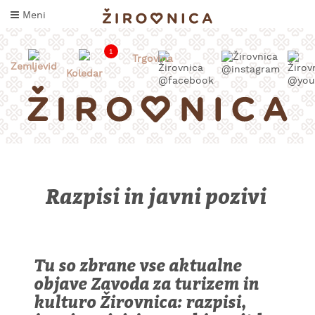
Skoči
Meni
na
vsebino
1
Trgovina
Zemljevid
Koledar
Razpisi in javni pozivi
INFORMACIJE
ZA
OBISKOVALCE
Tu so zbrane vse aktualne
objave Zavoda za turizem in
KAJ
DOŽIVETI
kulturo Žirovnica: razpisi,