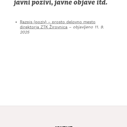
javni pozivi, javne objave itd.
KAJ
OKUSITI
KJE
Razpis (poziv) – prosto delovno mesto
SPATI
direktorja ZTK Žirovnica
–
objavljeno 11. 9.
2025
ZA
ŠOLE
DOGODKI