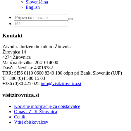
Slovenščina
English
Kontakt
Zavod za turizem in kulturo Žirovnica
Žirovnica 14
4274 Žirovnica
Matična številka: 2041014000
Davčna številka: 43016782
TRR: SI56 0110 0600 8340 180 odprt pri Banki Slovenije (UJP)
T
+386 (0)4 580 15 03
+386 (0)30 425 025
info@visitzirovnica.si
visitzirovnica.si
Koristne informacije za obiskovalce
O nas - ZTK Žirovnica
Cenik
Vtisi obiskovalcev