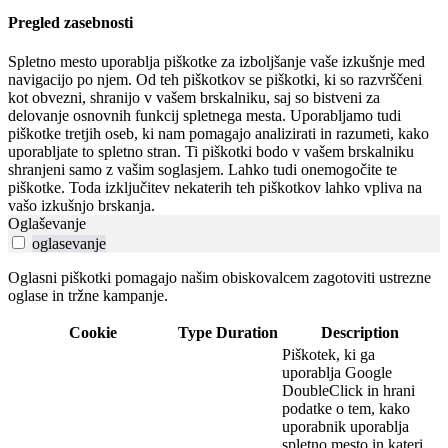
Pregled zasebnosti
Spletno mesto uporablja piškotke za izboljšanje vaše izkušnje med
navigacijo po njem. Od teh piškotkov se piškotki, ki so razvrščeni
kot obvezni, shranijo v vašem brskalniku, saj so bistveni za
delovanje osnovnih funkcij spletnega mesta. Uporabljamo tudi
piškotke tretjih oseb, ki nam pomagajo analizirati in razumeti, kako
uporabljate to spletno stran. Ti piškotki bodo v vašem brskalniku
shranjeni samo z vašim soglasjem. Lahko tudi onemogočite te
piškotke. Toda izključitev nekaterih teh piškotkov lahko vpliva na
vašo izkušnjo brskanja.
Oglaševanje
oglasevanje
Oglasni piškotki pomagajo našim obiskovalcem zagotoviti ustrezne
oglase in tržne kampanje.
Cookie
Type
Duration
Description
Piškotek, ki ga
uporablja Google
DoubleClick in hrani
podatke o tem, kako
uporabnik uporablja
spletno mesto in kateri