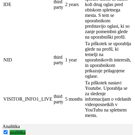
third
IDE
2 years
koli drug oglas pred
party
obiskom spletnega
mesta.
S tem se
uporabnikom
predstavijo oglasi, ki so
zanje pomembni glede
na uporabniški profil.
Ta piškotek se uporablja
glede na profil, ki
temelji na
third
NID
1 year
uporabnikovih interesih,
party
in uporabnikom
prikazuje prilagojene
oglase.
Ta piškotek nastavi
Youtube.
Uporablja se
za sledenje
third
VISITOR_INFO1_LIVE
5 months
informacijam o vdelanih
party
videoposnetkih v
YouTubu na spletnem
mestu.
Analitika
analitika