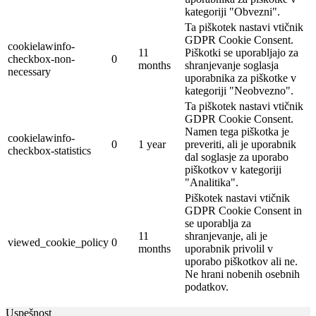
kategoriji "Obvezni".
Ta piškotek nastavi vtičnik
GDPR Cookie Consent.
cookielawinfo-
11
Piškotki se uporabljajo za
checkbox-non-
0
months
shranjevanje soglasja
necessary
uporabnika za piškotke v
kategoriji "Neobvezno".
Ta piškotek nastavi vtičnik
GDPR Cookie Consent.
Namen tega piškotka je
cookielawinfo-
0
1 year
preveriti, ali je uporabnik
checkbox-statistics
dal soglasje za uporabo
piškotkov v kategoriji
"Analitika".
Piškotek nastavi vtičnik
GDPR Cookie Consent in
se uporablja za
11
shranjevanje, ali je
viewed_cookie_policy
0
months
uporabnik privolil v
uporabo piškotkov ali ne.
Ne hrani nobenih osebnih
podatkov.
Uspešnost