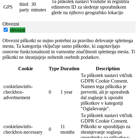
Ta piškotek nastavi Youtube in registrira
third
30
GPS
edinstven ID za sledenje uporabnikom
party
minutes
glede na njihovo geografsko lokacijo
Obvezni
obvezni
Obvezni piškotki so nujno potrebni za pravilno delovanje spletnega
mesta. Ta kategorija vključuje samo piškotke, ki zagotavljajo
osnovne funkcionalnosti in varnostne značilnosti spletnega mesta. Ti
piškotki ne shranjujejo nobenih osebnih podatkov.
Cookie
Type
Duration
Description
Ta piškotek nastavi vtičnik
GDPR Cookie Consent.
cookielawinfo-
Namen tega piškotka je
checkbox-
0
1 year
preveriti, ali je uporabnik
advertisement
dal soglasje k uporabi
piškotkov v kategoriji
"Oglaševanje".
Ta piškotek nastavi vtičnik
GDPR Cookie Consent.
cookielawinfo-
11
Piškotki se uporabljajo za
0
checkbox-necessary
months
shranjevanje soglasja
uporabnika za piškotke v