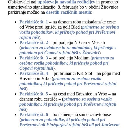
Obiskovalci naj
upoštevajo navodila rediteljev
in prometno
usmerjevalno signalizacijo. 8. februarja bo v občini Žirovnica
parkiranje možno na
desetih različnih mestih
:
Parkirišče št. 1
– na desnem robu makadamske ceste
od Vrbe proti igrišču za golf Bled (
primerno za osebna
vozila pohodnikov, ki pričnejo pohod pri Prešernovi
rojstni hiši
).
Parkirišče št. 2 –
pri podjetju N-Gen v Mostah
(
primerno za avtobuse in za pohodnike, ki pričnejo s
pohodom pri Čopovi rojstni hiši v Žirovnici
).
Parkirišče št. 3
– pri podjetju Medium (
primerno za
osebna vozila pohodnikov, ki pričnejo pohod pri
Čopovi rojstni hiši
).
Parkirišče št. 4 –
pri brunarici KK Stol – na polju med
Breznico in Vrbo (
primerno za osebna vozila
pohodnikov, ki pričnejo pohod pri Prešernovi rojstni
hiši
).
Parkirišče št. 5
– na cesti med Breznico in Vrbo – na
desnem robu cestišča – (
primerno za osebna vozila
pohodnikov, ki pričnejo pohod pri Prešernovi rojstni
hiši
).
Parkirišče št. 6
– bo namenjeno samo za avtobuse
(
primerno za pohodnike, ki pričnejo pohod pri
Prešernovi ali Finžgarjevi rojstni hiši ali pri Janševem