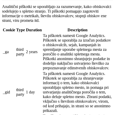
Analitični piškotki se uporabljajo za razumevanje, kako obiskovalci
sodelujejo s spletno stranjo. Ti piškotki pomagajo zagotoviti
informacije o metrikah, številu obiskovalcev, stopnji obiskov ene
strani, viru prometa itd.
Cookie
Type
Duration
Description
Ta piškotek namesti Google Analytics.
Piškotek se uporablja za izračun podatkov
o obiskovalcih, sejah, kampanjah in
third
spremljanje uporabe spletnega mesta za
_ga
2 years
party
poročilo o analitiki spletnega mesta.
Piškotki anonimno shranjujejo podatke in
dodelijo naključno ustvarjeno številko za
prepoznavanje edinstvenih obiskovalcev.
Ta piškotek namesti Google Analytics.
Piškotek se uporablja za shranjevanje
informacij o tem, kako obiskovalci
uporabljajo spletno mesto, in pomaga pri
third
_gid
1 day
ustvarjanju analitičnega poročila o tem,
party
kako deluje spletno mesto.
Zbrani podatki,
vključno s številom obiskovalcev, virom,
od kod prihajajo, in strani so se anonimno
prikazali.