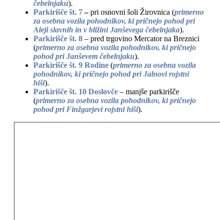
čebelnjaku
).
Parkirišče št. 7
–
pri osnovni šoli Žirovnica (
primerno
za osebna vozila pohodnikov, ki pričnejo pohod pri
Aleji slavnih in v bližini Janševega čebelnjaka
).
Parkirišče št. 8
– pred trgovino Mercator na Breznici
(
primerno za osebna vozila pohodnikov, ki pričnejo
pohod pri Janševem čebelnjaku
).
Parkirišče št. 9 Rodine
(
primerno za osebna vozila
pohodnikov, ki pričnejo pohod pri Jalnovi rojstni
hiši
).
Parkirišče št. 10 Doslovče
– manjše parkirišče
(
primerno za osebna vozila pohodnikov, ki pričnejo
pohod pri Finžgarjevi rojstni hiši
).