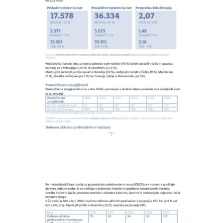
KAJ
OKUSITI
KJE
SPATI
ZA
ŠOLE
DOGODKI