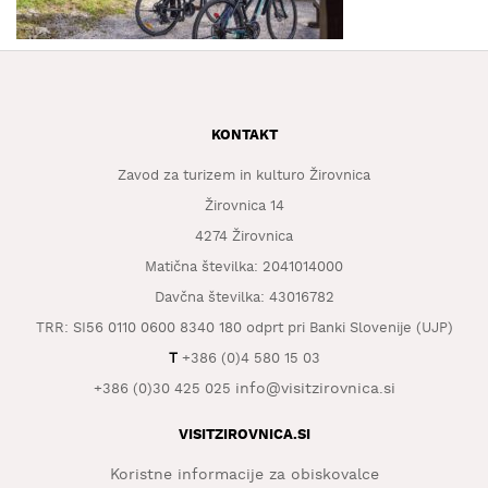
KAJ
OKUSITI
KJE
SPATI
KONTAKT
ZA
ŠOLE
Zavod za turizem in kulturo Žirovnica
Žirovnica 14
DOGODKI
4274 Žirovnica
Matična številka: 2041014000
Davčna številka: 43016782
TRR: SI56 0110 0600 8340 180 odprt pri Banki Slovenije (UJP)
T
+386 (0)4 580 15 03
info@visitzirovnica.si
+386 (0)30 425 025
VISITZIROVNICA.SI
Koristne informacije za obiskovalce