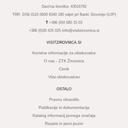
KAJ
Davčna številka: 43016782
OKUSITI
TRR: SI56 0110 0600 8340 180 odprt pri Banki Slovenije (UJP)
KJE
T
+386 (0)4 580 15 03
SPATI
info@visitzirovnica.si
+386 (0)30 425 025
ZA
VISITZIROVNICA.SI
ŠOLE
Koristne informacije za obiskovalce
DOGODKI
O nas - ZTK Žirovnica
Cenik
Vtisi obiskovalcev
OSTALO
Pravno obvestilo
Publikacije in dokumentacija
Katalog informacij javnega značaja
Razpisi in javni pozivi