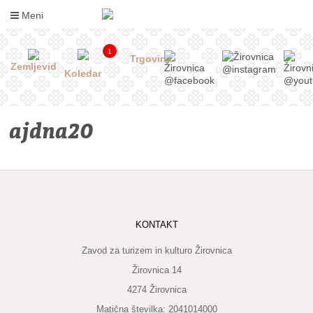
Skoči
Meni
na
vsebino
1
Trgovina
Zemljevid
Koledar
ajdna20
INFORMACIJE
KONTAKT
ZA
OBISKOVALCE
Zavod za turizem in kulturo Žirovnica
Žirovnica 14
KAJ
4274 Žirovnica
DOŽIVETI
Matična številka: 2041014000