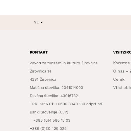
SL
KONTAKT
VISITZIR
Koristne
Zavod za turizem in kulturo Žirovnica
O nas - 
Žirovnica 14
Cenik
4274 Žirovnica
Vtisi ob
Matična številka: 2041014000
Davčna številka: 43016782
TRR: SI56 0110 0600 8340 180 odprt pri
Banki Slovenije (UJP)
T
+386 (0)4 580 15 03
+386 (0)30 425 025