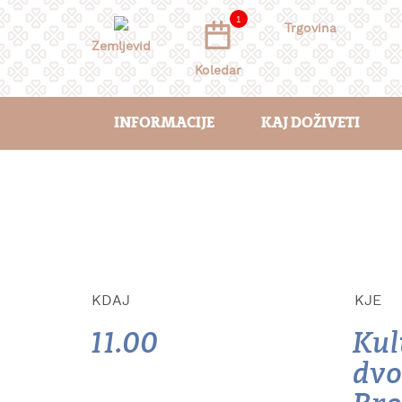
Skoči
1
na
Trgovina
vsebino
Zemljevid
Koledar
INFORMACIJE
KAJ DOŽIVETI
KDAJ
KJE
11.00
Kul
dvo