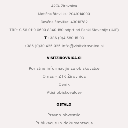
4274 Žirovnica
Matična številka: 2041014000
Davčna številka: 43016782
TRR: SI56 0110 0600 8340 180 odprt pri Banki Slovenije (UJP)
T
+386 (0)4 580 15 03
info@visitzirovnica.si
+386 (0)30 425 025
VISITZIROVNICA.SI
Koristne informacije za obiskovalce
O nas - ZTK Žirovnica
Cenik
Vtisi obiskovalcev
OSTALO
Pravno obvestilo
Publikacije in dokumentacija