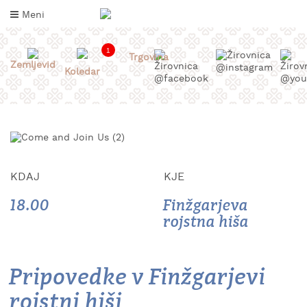
Skoči
Meni
na
vsebino
1
Trgovina
Zemljevid
Koledar
KDAJ
KJE
18.00
Finžgarjeva
rojstna hiša
INFORMACIJE
ZA
OBISKOVALCE
Pripovedke v Finžgarjevi
KAJ
DOŽIVETI
rojstni hiši