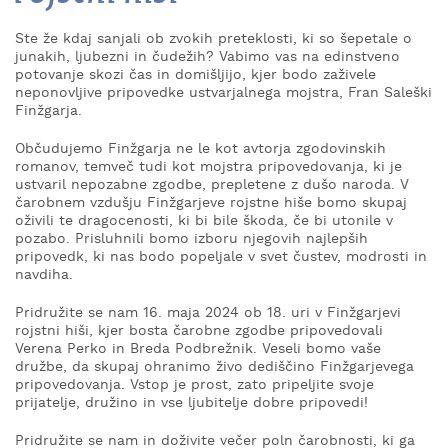
KAJ
OKUSITI
Ste že kdaj sanjali ob zvokih preteklosti, ki so šepetale o
junakih, ljubezni in čudežih? Vabimo vas na edinstveno
potovanje skozi čas in domišljijo, kjer bodo zaživele
KJE
neponovljive pripovedke ustvarjalnega mojstra, Fran Saleški
SPATI
Finžgarja.
ZA
Občudujemo Finžgarja ne le kot avtorja zgodovinskih
ŠOLE
romanov, temveč tudi kot mojstra pripovedovanja, ki je
ustvaril nepozabne zgodbe, prepletene z dušo naroda. V
DOGODKI
čarobnem vzdušju Finžgarjeve rojstne hiše bomo skupaj
oživili te dragocenosti, ki bi bile škoda, če bi utonile v
pozabo. Prisluhnili bomo izboru njegovih najlepših
pripovedk, ki nas bodo popeljale v svet čustev, modrosti in
navdiha.
Pridružite se nam 16. maja 2024 ob 18. uri v Finžgarjevi
rojstni hiši, kjer bosta čarobne zgodbe pripovedovali
Verena Perko in Breda Podbrežnik. Veseli bomo vaše
družbe, da skupaj ohranimo živo dediščino Finžgarjevega
pripovedovanja. Vstop je prost, zato pripeljite svoje
prijatelje, družino in vse ljubitelje dobre pripovedi!
Pridružite se nam in doživite večer poln čarobnosti, ki ga