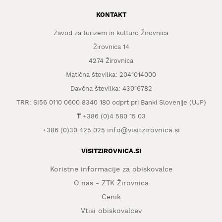
KONTAKT
Zavod za turizem in kulturo Žirovnica
Žirovnica 14
4274 Žirovnica
Matična številka: 2041014000
Davčna številka: 43016782
TRR: SI56 0110 0600 8340 180 odprt pri Banki Slovenije (UJP)
T
+386 (0)4 580 15 03
info@visitzirovnica.si
+386 (0)30 425 025
VISITZIROVNICA.SI
Koristne informacije za obiskovalce
O nas - ZTK Žirovnica
Cenik
Vtisi obiskovalcev