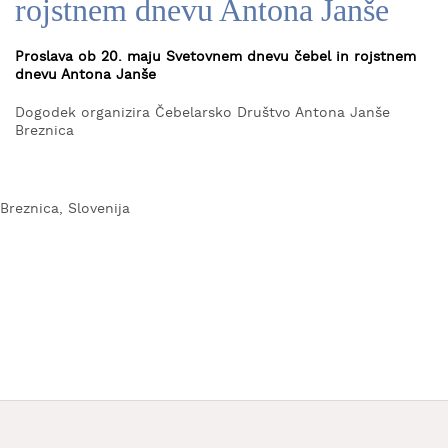
rojstnem dnevu Antona Janše
KAJ
OKUSITI
Proslava ob 20. maju Svetovnem dnevu čebel in rojstnem
dnevu Antona Janše
KJE
SPATI
Dogodek organizira Čebelarsko Društvo Antona Janše
Breznica
ZA
ŠOLE
DOGODKI
Breznica, Slovenija