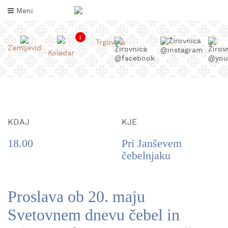
Skoči
Meni
na
vsebino
1
Trgovina
Zemljevid
Koledar
KDAJ
KJE
18.00
Pri Janševem
čebelnjaku
INFORMACIJE
ZA
OBISKOVALCE
Proslava ob 20. maju
KAJ
Svetovnem dnevu čebel in
DOŽIVETI