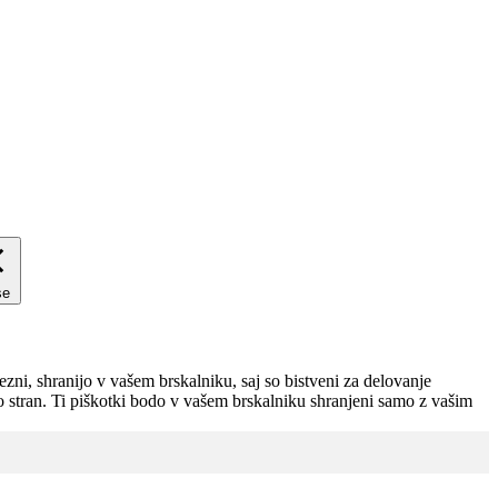
se
zni, shranijo v vašem brskalniku, saj so bistveni za delovanje
no stran. Ti piškotki bodo v vašem brskalniku shranjeni samo z vašim