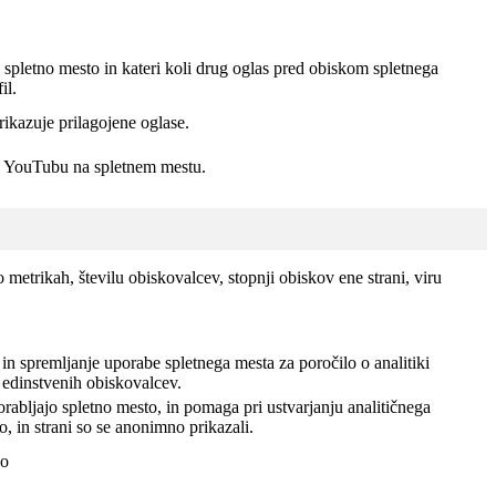
spletno mesto in kateri koli drug oglas pred obiskom spletnega
il.
rikazuje prilagojene oglase.
 v YouTubu na spletnem mestu.
 metrikah, številu obiskovalcev, stopnji obiskov ene strani, viru
in spremljanje uporabe spletnega mesta za poročilo o analitiki
 edinstvenih obiskovalcev.
rabljajo spletno mesto, in pomaga pri ustvarjanju analitičnega
, in strani so se anonimno prikazali.
jo