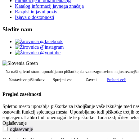
Publikacije in dokumentacija
Katalog informacij javnega značaja
Razpisi in javni pozivi
Izjava o dostopnosti
Sledite nam
Na naši spletni strani uporabljamo piškotke, da vam zagotovimo najustreznejš
Nastavitve piškotkov
Sprejmi vse
Zavrni
Preberi več
Pregled zasebnosti
Spletno mesto uporablja piškotke za izboljšanje vaše izkušnje med navi
osnovnih funkcij spletnega mesta. Uporabljamo tudi piškotke tretjih o
soglasjem. Lahko tudi onemogočite te piškotke. Toda izključitev nekat
Oglaševanje
oglasevanje