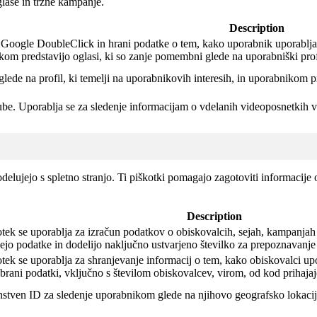
lase in tržne kampanje.
Description
a Google DoubleClick in hrani podatke o tem, kako uporabnik uporablja 
kom predstavijo oglasi, ki so zanje pomembni glede na uporabniški prof
glede na profil, ki temelji na uporabnikovih interesih, in uporabnikom p
ube.
Uporablja se za sledenje informacijam o vdelanih videoposnetkih
elujejo s spletno stranjo. Ti piškotki pomagajo zagotoviti informacije o
Description
tek se uporablja za izračun podatkov o obiskovalcih, sejah, kampanjah 
ejo podatke in dodelijo naključno ustvarjeno številko za prepoznavanje
tek se uporablja za shranjevanje informacij o tem, kako obiskovalci upo
brani podatki, vključno s številom obiskovalcev, virom, od kod prihajajo
dinstven ID za sledenje uporabnikom glede na njihovo geografsko lokaci