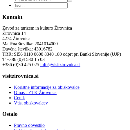
Kontakt
Zavod za turizem in kulturo Žirovnica
Žirovnica 14
4274 Žirovnica
Matična številka: 2041014000
Davčna številka: 43016782
TRR: SI56 0110 0600 8340 180 odprt pri Banki Slovenije (UJP)
T
+386 (0)4 580 15 03
+386 (0)30 425 025
info@visitzirovnica.si
visitzirovnica.si
Koristne informacije za obiskovalce
O nas - ZTK Žirovnica
Cenik
Vtisi obiskovalcev
Ostalo
Pravno obvestilo