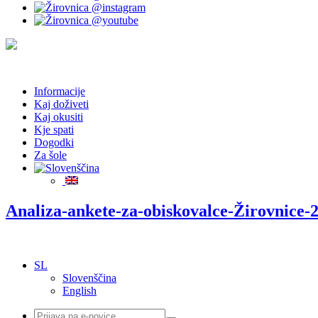
Informacije
Kaj doživeti
Kaj okusiti
Kje spati
Dogodki
Za šole
Analiza-ankete-za-obiskovalce-Žirovnice
SL
Slovenščina
English