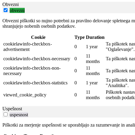
Obvezni
obvezni
Obvezni piškotki so nujno potrebni za pravilno delovanje spletnega me
shranjujejo nobenih osebnih podatkov.
Cookie
Type
Duration
cookielawinfo-checkbox-
Ta piškotek na
0
1 year
advertisement
"Oglaševanje".
11
cookielawinfo-checkbox-necessary
0
Ta piškotek na
months
cookielawinfo-checkbox-non-
11
0
Ta piškotek na
necessary
months
Ta piškotek na
cookielawinfo-checkbox-statistics
0
1 year
"Analitika".
11
Piškotek nastav
viewed_cookie_policy
0
months
osebnih podatk
Uspešnost
uspesnost
Piškotki za merjenje uspešnosti se uporabljajo za razumevanje in ana