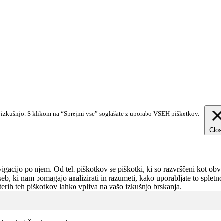
o izkušnjo. S klikom na “Sprejmi vse” soglašate z uporabo VSEH piškotkov.
Clo
gacijo po njem. Od teh piškotkov se piškotki, ki so razvrščeni kot obve
seb, ki nam pomagajo analizirati in razumeti, kako uporabljate to splet
erih teh piškotkov lahko vpliva na vašo izkušnjo brskanja.