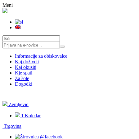
Skoči
Meni
na
vsebino
Informacije za obiskovalce
Kaj doživeti
Kaj okusiti
Kje spati
Za šole
Dogodki
Zemljevid
1
Koledar
Trgovina