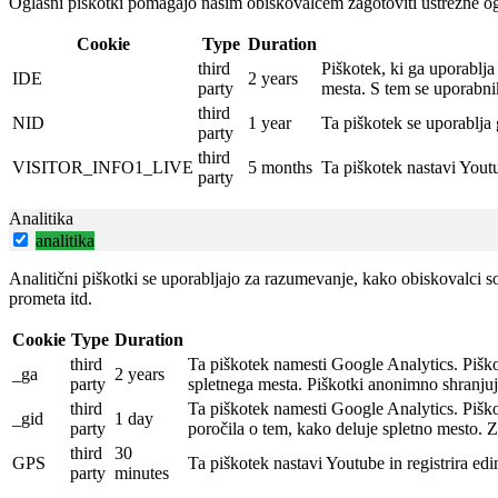
Oglasni piškotki pomagajo našim obiskovalcem zagotoviti ustrezne og
Cookie
Type
Duration
third
Piškotek, ki ga uporablj
IDE
2 years
party
mesta.
S tem se uporabni
third
NID
1 year
Ta piškotek se uporablja 
party
third
VISITOR_INFO1_LIVE
5 months
Ta piškotek nastavi Yout
party
Analitika
analitika
Analitični piškotki se uporabljajo za razumevanje, kako obiskovalci sod
prometa itd.
Cookie
Type
Duration
third
Ta piškotek namesti Google Analytics.
Piško
_ga
2 years
party
spletnega mesta.
Piškotki anonimno shranjuj
third
Ta piškotek namesti Google Analytics.
Piško
_gid
1 day
party
poročila o tem, kako deluje spletno mesto.
Z
third
30
GPS
Ta piškotek nastavi Youtube in registrira e
party
minutes