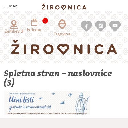
Skoči
Meni
na
vsebino
1
Koledar
Zemljevid
Trgovina
Spletna stran – naslovnice
(3)
INFORMACIJE
ZA
OBISKOVALCE
KAJ
DOŽIVETI