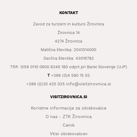
KAJ
OKUSITI
KONTAKT
KJE
Zavod za turizem in kulturo Žirovnica
SPATI
Žirovnica 14
4274 Žirovnica
ZA
ŠOLE
Matična številka: 2041014000
Davčna številka: 43016782
DOGODKI
TRR: SI56 0110 0600 8340 180 odprt pri Banki Slovenije (UJP)
T
+386 (0)4 580 15 03
info@visitzirovnica.si
+386 (0)30 425 025
VISITZIROVNICA.SI
Koristne informacije za obiskovalce
O nas - ZTK Žirovnica
Cenik
Vtisi obiskovalcev