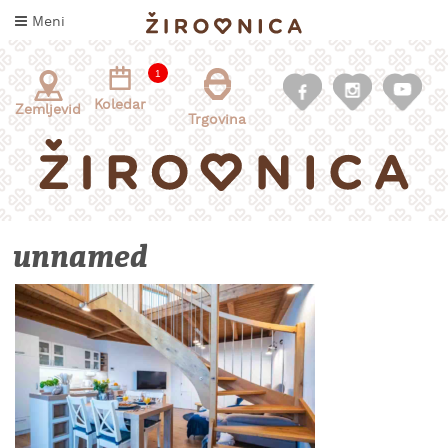
Skoči
Meni
na
vsebino
1
Koledar
Zemljevid
Trgovina
unnamed
INFORMACIJE
ZA
OBISKOVALCE
KAJ
DOŽIVETI