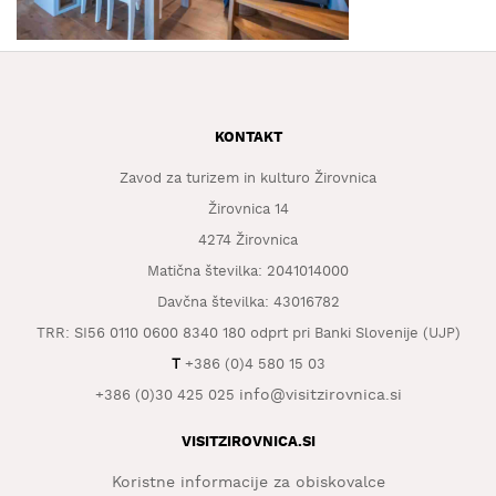
KAJ
OKUSITI
KJE
SPATI
KONTAKT
ZA
ŠOLE
Zavod za turizem in kulturo Žirovnica
Žirovnica 14
DOGODKI
4274 Žirovnica
Matična številka: 2041014000
Davčna številka: 43016782
TRR: SI56 0110 0600 8340 180 odprt pri Banki Slovenije (UJP)
T
+386 (0)4 580 15 03
info@visitzirovnica.si
+386 (0)30 425 025
VISITZIROVNICA.SI
Koristne informacije za obiskovalce