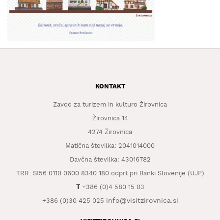
KAJ
OKUSITI
KJE
SPATI
ZA
ŠOLE
KONTAKT
DOGODKI
Zavod za turizem in kulturo Žirovnica
Žirovnica 14
4274 Žirovnica
Matična številka: 2041014000
Davčna številka: 43016782
TRR: SI56 0110 0600 8340 180 odprt pri Banki Slovenije (UJP)
T
+386 (0)4 580 15 03
info@visitzirovnica.si
+386 (0)30 425 025