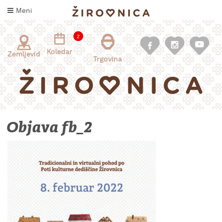
Skoči
Meni
na
vsebino
2
Koledar
Zemljevid
Trgovina
Objava fb_2
INFORMACIJE
ZA
OBISKOVALCE
KAJ
DOŽIVETI