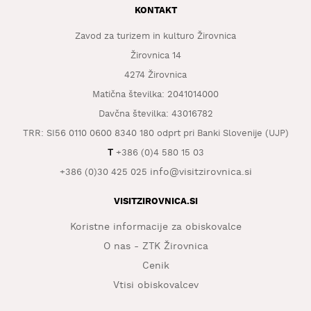
KAJ
KONTAKT
OKUSITI
Zavod za turizem in kulturo Žirovnica
KJE
Žirovnica 14
SPATI
4274 Žirovnica
ZA
Matična številka: 2041014000
ŠOLE
Davčna številka: 43016782
TRR: SI56 0110 0600 8340 180 odprt pri Banki Slovenije (UJP)
DOGODKI
T
+386 (0)4 580 15 03
info@visitzirovnica.si
+386 (0)30 425 025
VISITZIROVNICA.SI
Koristne informacije za obiskovalce
O nas - ZTK Žirovnica
Cenik
Vtisi obiskovalcev