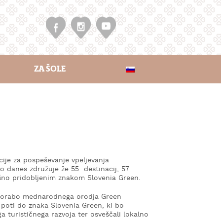
ZA ŠOLE
acije za pospeševanje vpeljevanja
 danes združuje že 55 destinacij, 57
pešno pridobljenim znakom Slovenia Green.
z uporabo mednarodnega orodja Green
poti do znaka Slovenia Green, ki bo
a turističnega razvoja ter osveščali lokalno