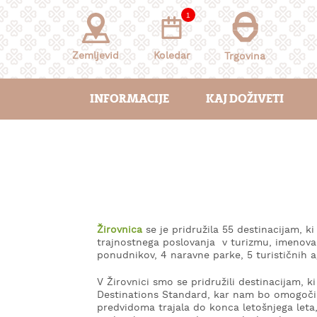
Skoči
1
na
vsebino
Zemljevid
Koledar
Trgovina
INFORMACIJE
KAJ DOŽIVETI
Žirovnica
se je pridružila 55 destinacijam, k
trajnostnega poslovanja v turizmu, imenova
ponudnikov, 4 naravne parke, 5 turističnih a
V Žirovnici smo se pridružili destinacijam,
Destinations Standard, kar nam bo omogočil
predvidoma trajala do konca letošnjega leta,