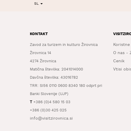
SL
KONTAKT
VISITZIR
Koristne
Zavod za turizem in kulturo Žirovnica
O nas - 
Žirovnica 14
Cenik
4274 Žirovnica
Vtisi ob
Matična številka: 2041014000
Davčna številka: 43016782
TRR: SI56 0110 0600 8340 180 odprt pri
Banki Slovenije (UJP)
T
+386 (0)4 580 15 03
+386 (0)30 425 025
info@visitzirovnica.si