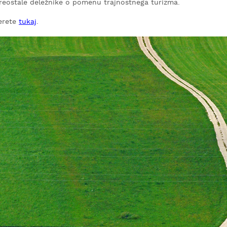
preostale deležnike o pomenu trajnostnega turizma.
berete
tukaj
.