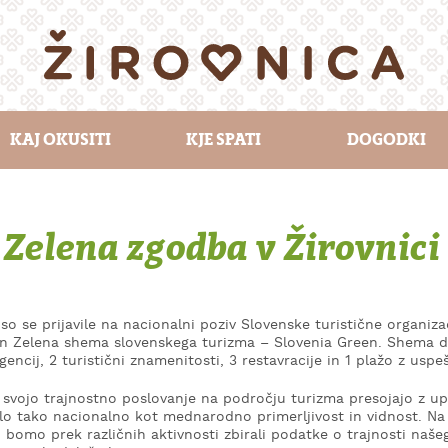
KAJ OKUSITI
KJE SPATI
DOGODKI
Zelena zgodba v Žirovnici
i so se prijavile na nacionalni poziv Slovenske turistične organiz
n Zelena shema slovenskega turizma – Slovenia Green. Shema do
gencij, 2 turistični znamenitosti, 3 restavracije in 1 plažo z us
 ki svojo trajnostno poslovanje na področju turizma presojajo 
o tako nacionalno kot mednarodno primerljivost in vidnost. Na 
 bomo prek različnih aktivnosti zbirali podatke o trajnosti našeg