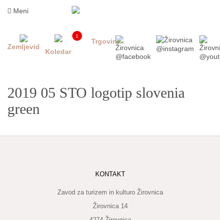
Skoči
Meni
na
vsebino
1
Trgovina
Zemljevid
Koledar
2019 05 STO logotip slovenia
green
INFORMACIJE
ZA
KONTAKT
OBISKOVALCE
Zavod za turizem in kulturo Žirovnica
KAJ
DOŽIVETI
Žirovnica 14
4274 Žirovnica