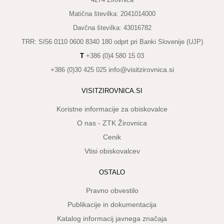
KAJ
Matična številka: 2041014000
OKUSITI
Davčna številka: 43016782
KJE
TRR: SI56 0110 0600 8340 180 odprt pri Banki Slovenije (UJP)
SPATI
T
+386 (0)4 580 15 03
ZA
info@visitzirovnica.si
+386 (0)30 425 025
ŠOLE
VISITZIROVNICA.SI
DOGODKI
Koristne informacije za obiskovalce
O nas - ZTK Žirovnica
Cenik
Vtisi obiskovalcev
OSTALO
Pravno obvestilo
Publikacije in dokumentacija
Katalog informacij javnega značaja