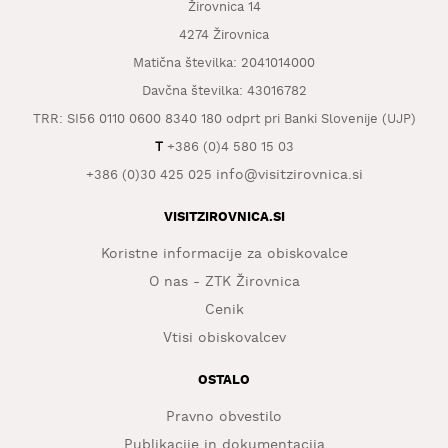
Žirovnica 14
KAJ
OKUSITI
4274 Žirovnica
Matična številka: 2041014000
KJE
Davčna številka: 43016782
SPATI
TRR: SI56 0110 0600 8340 180 odprt pri Banki Slovenije (UJP)
ZA
T
+386 (0)4 580 15 03
ŠOLE
info@visitzirovnica.si
+386 (0)30 425 025
DOGODKI
VISITZIROVNICA.SI
Koristne informacije za obiskovalce
O nas - ZTK Žirovnica
Cenik
Vtisi obiskovalcev
OSTALO
Pravno obvestilo
Publikacije in dokumentacija