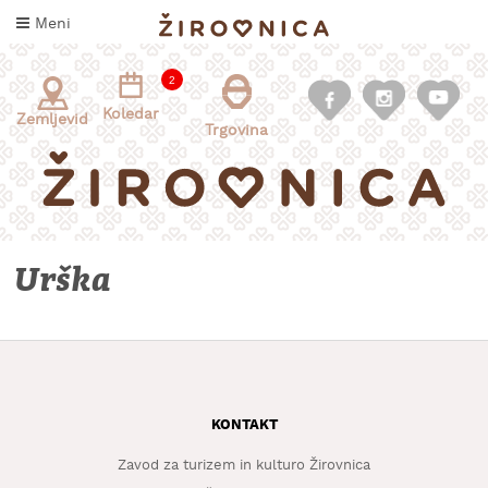
Skoči
Meni
na
vsebino
2
Koledar
Zemljevid
Trgovina
Urška
INFORMACIJE
ZA
OBISKOVALCE
KONTAKT
KAJ
DOŽIVETI
Zavod za turizem in kulturo Žirovnica