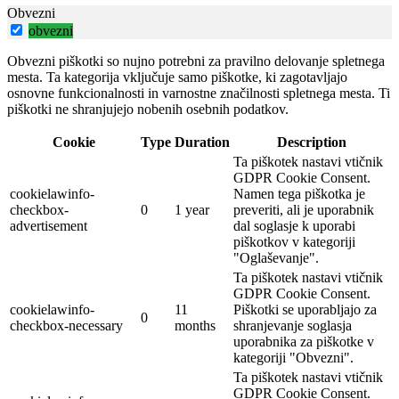
Obvezni
obvezni
Obvezni piškotki so nujno potrebni za pravilno delovanje spletnega
mesta. Ta kategorija vključuje samo piškotke, ki zagotavljajo
osnovne funkcionalnosti in varnostne značilnosti spletnega mesta. Ti
piškotki ne shranjujejo nobenih osebnih podatkov.
Cookie
Type
Duration
Description
Ta piškotek nastavi vtičnik
GDPR Cookie Consent.
cookielawinfo-
Namen tega piškotka je
checkbox-
0
1 year
preveriti, ali je uporabnik
advertisement
dal soglasje k uporabi
piškotkov v kategoriji
"Oglaševanje".
Ta piškotek nastavi vtičnik
GDPR Cookie Consent.
cookielawinfo-
11
Piškotki se uporabljajo za
0
checkbox-necessary
months
shranjevanje soglasja
uporabnika za piškotke v
kategoriji "Obvezni".
Ta piškotek nastavi vtičnik
GDPR Cookie Consent.