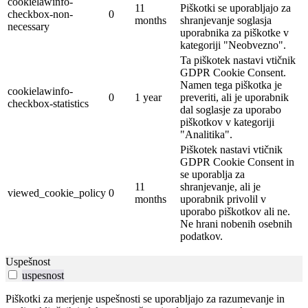
cookielawinfo-
11
Piškotki se uporabljajo za
checkbox-non-
0
months
shranjevanje soglasja
necessary
uporabnika za piškotke v
kategoriji "Neobvezno".
Ta piškotek nastavi vtičnik
GDPR Cookie Consent.
Namen tega piškotka je
cookielawinfo-
0
1 year
preveriti, ali je uporabnik
checkbox-statistics
dal soglasje za uporabo
piškotkov v kategoriji
"Analitika".
Piškotek nastavi vtičnik
GDPR Cookie Consent in
se uporablja za
11
shranjevanje, ali je
viewed_cookie_policy
0
months
uporabnik privolil v
uporabo piškotkov ali ne.
Ne hrani nobenih osebnih
podatkov.
Uspešnost
uspesnost
Piškotki za merjenje uspešnosti se uporabljajo za razumevanje in