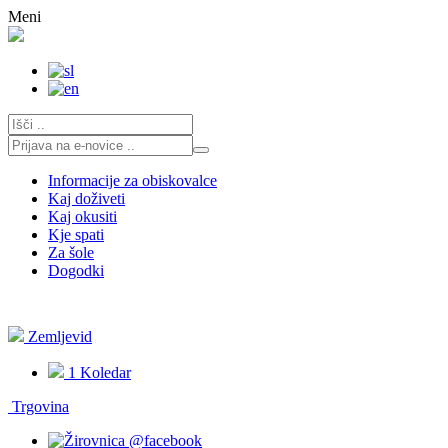
Skoči
Meni
na
vsebino
Informacije za obiskovalce
Kaj doživeti
Kaj okusiti
Kje spati
Za šole
Dogodki
Zemljevid
1
Koledar
Trgovina