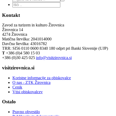
Kontakt
Zavod za turizem in kulturo Žirovnica
Žirovnica 14
4274 Žirovnica
Matična številka: 2041014000
Davčna številka: 43016782
TRR: SI56 0110 0600 8340 180 odprt pri Banki Slovenije (UJP)
T
+386 (0)4 580 15 03
+386 (0)30 425 025
info@visitzirovnica.si
visitzirovnica.si
Koristne informacije za obiskovalce
O nas - ZTK Žirovnica
Cenik
Vtisi obiskovalcev
Ostalo
Pravno obvestilo