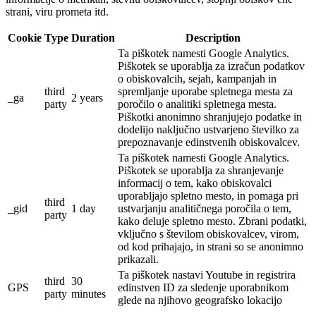
strani, viru prometa itd.
Cookie
Type
Duration
Description
Ta piškotek namesti Google Analytics.
Piškotek se uporablja za izračun podatkov
o obiskovalcih, sejah, kampanjah in
third
spremljanje uporabe spletnega mesta za
_ga
2 years
party
poročilo o analitiki spletnega mesta.
Piškotki anonimno shranjujejo podatke in
dodelijo naključno ustvarjeno številko za
prepoznavanje edinstvenih obiskovalcev.
Ta piškotek namesti Google Analytics.
Piškotek se uporablja za shranjevanje
informacij o tem, kako obiskovalci
uporabljajo spletno mesto, in pomaga pri
third
_gid
1 day
ustvarjanju analitičnega poročila o tem,
party
kako deluje spletno mesto.
Zbrani podatki,
vključno s številom obiskovalcev, virom,
od kod prihajajo, in strani so se anonimno
prikazali.
Ta piškotek nastavi Youtube in registrira
third
30
GPS
edinstven ID za sledenje uporabnikom
party
minutes
glede na njihovo geografsko lokacijo