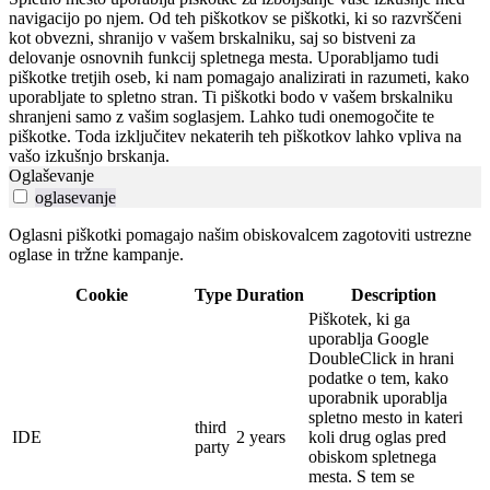
navigacijo po njem. Od teh piškotkov se piškotki, ki so razvrščeni
kot obvezni, shranijo v vašem brskalniku, saj so bistveni za
delovanje osnovnih funkcij spletnega mesta. Uporabljamo tudi
piškotke tretjih oseb, ki nam pomagajo analizirati in razumeti, kako
uporabljate to spletno stran. Ti piškotki bodo v vašem brskalniku
shranjeni samo z vašim soglasjem. Lahko tudi onemogočite te
piškotke. Toda izključitev nekaterih teh piškotkov lahko vpliva na
vašo izkušnjo brskanja.
Oglaševanje
oglasevanje
Oglasni piškotki pomagajo našim obiskovalcem zagotoviti ustrezne
oglase in tržne kampanje.
Cookie
Type
Duration
Description
Piškotek, ki ga
uporablja Google
DoubleClick in hrani
podatke o tem, kako
uporabnik uporablja
spletno mesto in kateri
third
IDE
2 years
koli drug oglas pred
party
obiskom spletnega
mesta.
S tem se