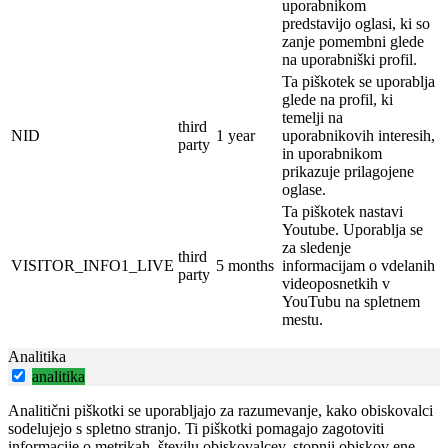
uporabnikom
predstavijo oglasi, ki so
zanje pomembni glede
na uporabniški profil.
Ta piškotek se uporablja
glede na profil, ki
temelji na
third
NID
1 year
uporabnikovih interesih,
party
in uporabnikom
prikazuje prilagojene
oglase.
Ta piškotek nastavi
Youtube.
Uporablja se
za sledenje
third
VISITOR_INFO1_LIVE
5 months
informacijam o vdelanih
party
videoposnetkih v
YouTubu na spletnem
mestu.
Analitika
analitika
Analitični piškotki se uporabljajo za razumevanje, kako obiskovalci
sodelujejo s spletno stranjo. Ti piškotki pomagajo zagotoviti
informacije o metrikah, številu obiskovalcev, stopnji obiskov ene