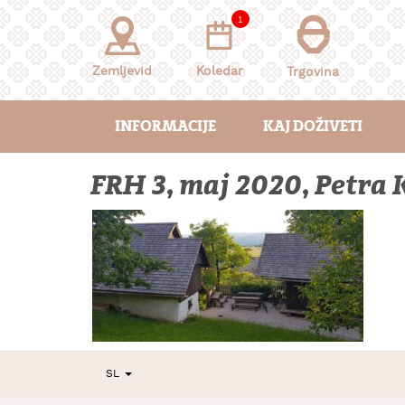
Skoči
1
na
vsebino
Zemljevid
Koledar
Trgovina
INFORMACIJE
KAJ DOŽIVETI
FRH 3, maj 2020, Petra
SL