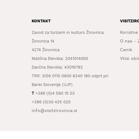
KONTAKT
VISITZIR
Koristne
Zavod za turizem in kulturo Žirovnica
O nas - 
Žirovnica 14
Cenik
4274 Žirovnica
Vtisi ob
Matična številka: 2041014000
Davčna številka: 43016782
TRR: SI56 0110 0600 8340 180 odprt pri
Banki Slovenije (UJP)
T
+386 (0)4 580 15 03
+386 (0)30 425 025
info@visitzirovnica.si