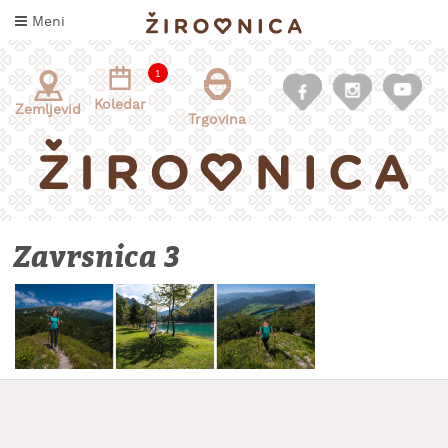
Skoči
Meni
na
vsebino
1
Koledar
Zemljevid
Trgovina
Zavrsnica 3
INFORMACIJE
ZA
OBISKOVALCE
KAJ
DOŽIVETI