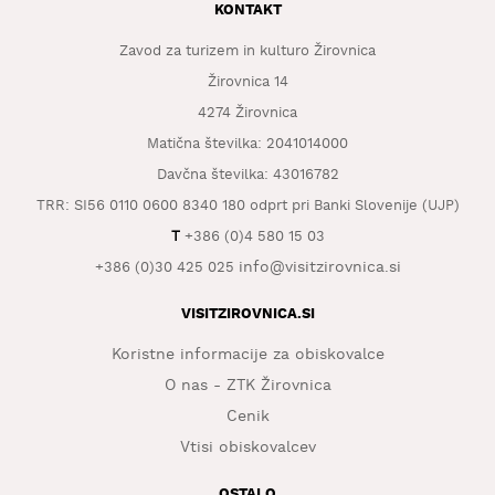
KONTAKT
KAJ
OKUSITI
Zavod za turizem in kulturo Žirovnica
Žirovnica 14
KJE
SPATI
4274 Žirovnica
Matična številka: 2041014000
ZA
ŠOLE
Davčna številka: 43016782
TRR: SI56 0110 0600 8340 180 odprt pri Banki Slovenije (UJP)
DOGODKI
T
+386 (0)4 580 15 03
info@visitzirovnica.si
+386 (0)30 425 025
VISITZIROVNICA.SI
Koristne informacije za obiskovalce
O nas - ZTK Žirovnica
Cenik
Vtisi obiskovalcev
OSTALO