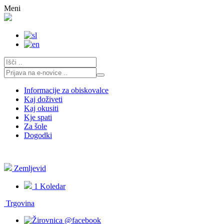
Skoči
Meni
na
vsebino
Informacije za obiskovalce
Kaj doživeti
Kaj okusiti
Kje spati
Za šole
Dogodki
Zemljevid
1
Koledar
Trgovina