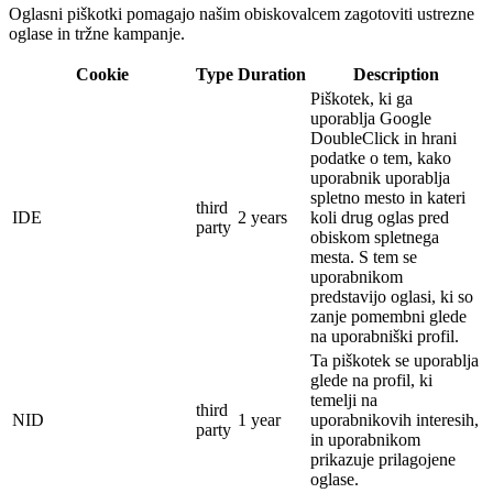
Oglasni piškotki pomagajo našim obiskovalcem zagotoviti ustrezne
oglase in tržne kampanje.
Cookie
Type
Duration
Description
Piškotek, ki ga
uporablja Google
DoubleClick in hrani
podatke o tem, kako
uporabnik uporablja
spletno mesto in kateri
third
IDE
2 years
koli drug oglas pred
party
obiskom spletnega
mesta.
S tem se
uporabnikom
predstavijo oglasi, ki so
zanje pomembni glede
na uporabniški profil.
Ta piškotek se uporablja
glede na profil, ki
temelji na
third
NID
1 year
uporabnikovih interesih,
party
in uporabnikom
prikazuje prilagojene
oglase.