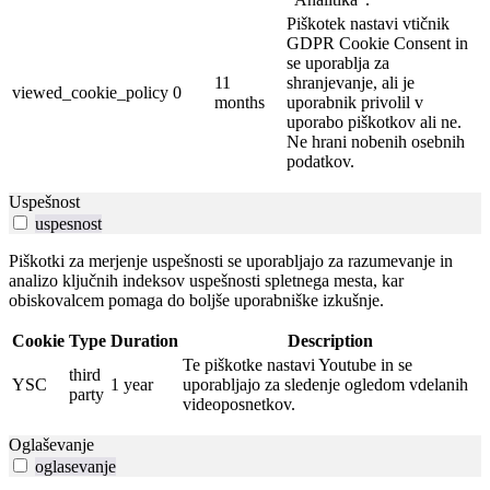
Piškotek nastavi vtičnik
GDPR Cookie Consent in
se uporablja za
11
shranjevanje, ali je
viewed_cookie_policy
0
months
uporabnik privolil v
uporabo piškotkov ali ne.
Ne hrani nobenih osebnih
podatkov.
Uspešnost
uspesnost
Piškotki za merjenje uspešnosti se uporabljajo za razumevanje in
analizo ključnih indeksov uspešnosti spletnega mesta, kar
obiskovalcem pomaga do boljše uporabniške izkušnje.
Cookie
Type
Duration
Description
Te piškotke nastavi Youtube in se
third
YSC
1 year
uporabljajo za sledenje ogledom vdelanih
party
videoposnetkov.
Oglaševanje
oglasevanje