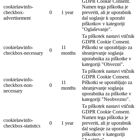
GDPR Cookie Consent.
cookielawinfo-
Namen tega piškotka je
checkbox-
0
1 year
preveriti, ali je uporabnik
advertisement
dal soglasje k uporabi
piškotkov v kategoriji
"Oglaševanje".
Ta piškotek nastavi vtičnik
GDPR Cookie Consent.
cookielawinfo-
11
Piškotki se uporabljajo za
0
checkbox-necessary
months
shranjevanje soglasja
uporabnika za piškotke v
kategoriji "Obvezni".
Ta piškotek nastavi vtičnik
GDPR Cookie Consent.
cookielawinfo-
11
Piškotki se uporabljajo za
checkbox-non-
0
months
shranjevanje soglasja
necessary
uporabnika za piškotke v
kategoriji "Neobvezno".
Ta piškotek nastavi vtičnik
GDPR Cookie Consent.
Namen tega piškotka je
cookielawinfo-
0
1 year
preveriti, ali je uporabnik
checkbox-statistics
dal soglasje za uporabo
piškotkov v kategoriji
"Analitika".