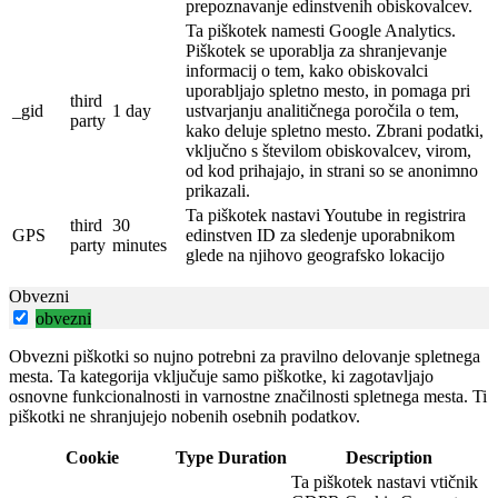
prepoznavanje edinstvenih obiskovalcev.
Ta piškotek namesti Google Analytics.
Piškotek se uporablja za shranjevanje
informacij o tem, kako obiskovalci
uporabljajo spletno mesto, in pomaga pri
third
_gid
1 day
ustvarjanju analitičnega poročila o tem,
party
kako deluje spletno mesto.
Zbrani podatki,
vključno s številom obiskovalcev, virom,
od kod prihajajo, in strani so se anonimno
prikazali.
Ta piškotek nastavi Youtube in registrira
third
30
GPS
edinstven ID za sledenje uporabnikom
party
minutes
glede na njihovo geografsko lokacijo
Obvezni
obvezni
Obvezni piškotki so nujno potrebni za pravilno delovanje spletnega
mesta. Ta kategorija vključuje samo piškotke, ki zagotavljajo
osnovne funkcionalnosti in varnostne značilnosti spletnega mesta. Ti
piškotki ne shranjujejo nobenih osebnih podatkov.
Cookie
Type
Duration
Description
Ta piškotek nastavi vtičnik