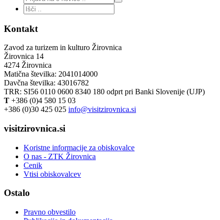
Kontakt
Zavod za turizem in kulturo Žirovnica
Žirovnica 14
4274 Žirovnica
Matična številka: 2041014000
Davčna številka: 43016782
TRR: SI56 0110 0600 8340 180 odprt pri Banki Slovenije (UJP)
T
+386 (0)4 580 15 03
+386 (0)30 425 025
info@visitzirovnica.si
visitzirovnica.si
Koristne informacije za obiskovalce
O nas - ZTK Žirovnica
Cenik
Vtisi obiskovalcev
Ostalo
Pravno obvestilo