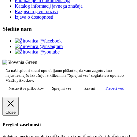
Publikacije in dokumentacija
Katalog informacij javnega značaja
Razpisi in javni pozivi
Izjava o dostopnosti
Sledite nam
Na naši spletni strani uporabljamo piškotke, da vam zagotovimo
najustreznejšo izkušnjo. S klikom na “Sprejmi vse” soglašate z uporabo
VSEH piškotkov.
Nastavitve piškotkov
Sprejmi vse
Zavrni
Preberi več
Close
Pregled zasebnosti
Spletno mesto uporablja piškotke za izboljšanje vaše izkušnje med