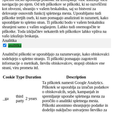
navigacijo po njem. Od teh piškotkov se piškotki, ki so razvrščeni
kot obvezni, shranijo v vašem brskalniku, saj so bistveni za
delovanje osnovnih funkcij spletnega mesta. Uporabljamo tudi
piškotke tretjih oseb, ki nam pomagajo analizirati in razumeti, kako
uporabljate to spletno stran. Ti piškotki bodo v vašem brskalniku
shranjeni samo z vašim soglasjem. Lahko tudi onemogočite te
piškotke. Toda izključitev nekaterih teh piškotkov lahko vpliva na
vašo izkušnjo brskanja.
Analitika
analitika
Analitični piškotki se uporabljajo za razumevanje, kako obiskovalci
sodelujejo s spletno stranjo. Ti piškotki pomagajo zagotoviti
informacije o metrikah, številu obiskovalcev, stopnji obiskov ene
strani, viru prometa itd.
Cookie
Type
Duration
Description
Ta piškotek namesti Google Analytics.
Piškotek se uporablja za izračun podatkov
o obiskovalcih, sejah, kampanjah in
third
spremljanje uporabe spletnega mesta za
_ga
2 years
party
poročilo o analitiki spletnega mesta.
Piškotki anonimno shranjujejo podatke in
dodelijo naključno ustvarjeno številko za