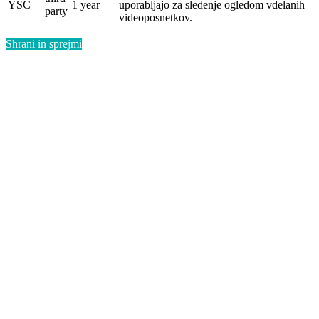
YSC
1 year
uporabljajo za sledenje ogledom vdelanih
party
videoposnetkov.
Shrani in sprejmi