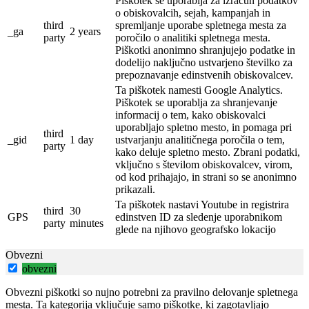
Piškotek se uporablja za izračun podatkov
o obiskovalcih, sejah, kampanjah in
third
spremljanje uporabe spletnega mesta za
_ga
2 years
party
poročilo o analitiki spletnega mesta.
Piškotki anonimno shranjujejo podatke in
dodelijo naključno ustvarjeno številko za
prepoznavanje edinstvenih obiskovalcev.
Ta piškotek namesti Google Analytics.
Piškotek se uporablja za shranjevanje
informacij o tem, kako obiskovalci
uporabljajo spletno mesto, in pomaga pri
third
_gid
1 day
ustvarjanju analitičnega poročila o tem,
party
kako deluje spletno mesto.
Zbrani podatki,
vključno s številom obiskovalcev, virom,
od kod prihajajo, in strani so se anonimno
prikazali.
Ta piškotek nastavi Youtube in registrira
third
30
GPS
edinstven ID za sledenje uporabnikom
party
minutes
glede na njihovo geografsko lokacijo
Obvezni
obvezni
Obvezni piškotki so nujno potrebni za pravilno delovanje spletnega
mesta. Ta kategorija vključuje samo piškotke, ki zagotavljajo