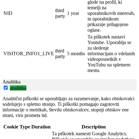
glede na profil, ki
temelji na
third
NID
1 year
uporabnikovih interesih,
party
in uporabnikom
prikazuje prilagojene
oglase.
Ta piškotek nastavi
Youtube.
Uporablja se
za sledenje
third
VISITOR_INFO1_LIVE
5 months
informacijam o vdelanih
party
videoposnetkih v
YouTubu na spletnem
mestu.
Analitika
analitika
Analitični piškotki se uporabljajo za razumevanje, kako obiskovalci
sodelujejo s spletno stranjo. Ti piškotki pomagajo zagotoviti
informacije o metrikah, številu obiskovalcev, stopnji obiskov ene
strani, viru prometa itd.
Cookie
Type
Duration
Description
Ta piškotek namesti Google Analytics.