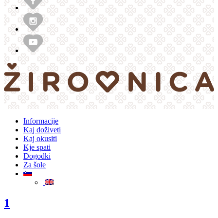
Informacije
Kaj doživeti
Kaj okusiti
Kje spati
Dogodki
Za šole
1