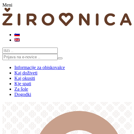
Skoči
Meni
na
vsebino
Informacije za obiskovalce
Kaj doživeti
Kaj okusiti
Kje spati
Za šole
Dogodki