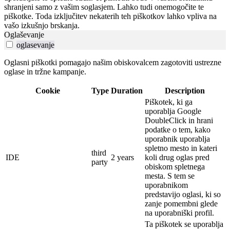
shranjeni samo z vašim soglasjem. Lahko tudi onemogočite te
piškotke. Toda izključitev nekaterih teh piškotkov lahko vpliva na
vašo izkušnjo brskanja.
Oglaševanje
oglasevanje
Oglasni piškotki pomagajo našim obiskovalcem zagotoviti ustrezne
oglase in tržne kampanje.
Cookie
Type
Duration
Description
Piškotek, ki ga
uporablja Google
DoubleClick in hrani
podatke o tem, kako
uporabnik uporablja
spletno mesto in kateri
third
IDE
2 years
koli drug oglas pred
party
obiskom spletnega
mesta.
S tem se
uporabnikom
predstavijo oglasi, ki so
zanje pomembni glede
na uporabniški profil.
Ta piškotek se uporablja