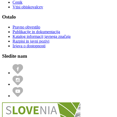
Cenik
Vtisi obiskovalcev
Ostalo
Pravno obvestilo
Publikacije in dokumentacija
Katalog informacij javnega značaja
Razpisi in javni pozivi
Izjava o dostopnosti
Sledite nam