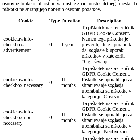
osnovne funkcionalnosti in varnostne značilnosti spletnega mesta. Ti
piškotki ne shranjujejo nobenih osebnih podatkov.
Cookie
Type
Duration
Description
Ta piškotek nastavi vtičnik
GDPR Cookie Consent.
cookielawinfo-
Namen tega piškotka je
checkbox-
0
1 year
preveriti, ali je uporabnik
advertisement
dal soglasje k uporabi
piškotkov v kategoriji
"Oglaševanje".
Ta piškotek nastavi vtičnik
GDPR Cookie Consent.
cookielawinfo-
11
Piškotki se uporabljajo za
0
checkbox-necessary
months
shranjevanje soglasja
uporabnika za piškotke v
kategoriji "Obvezni".
Ta piškotek nastavi vtičnik
GDPR Cookie Consent.
cookielawinfo-
11
Piškotki se uporabljajo za
checkbox-non-
0
months
shranjevanje soglasja
necessary
uporabnika za piškotke v
kategoriji "Neobvezno".
Ta piškotek nastavi vtičnik