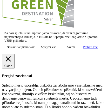
Na naši spletni strani uporabljamo piškotke, da vam zagotovimo
najustreznejšo izkušnjo. S klikom na “Sprejmi vse” soglašate z uporabo
VSEH piškotkov.
Nastavitve piškotkov
Sprejmi vse
Zavrni
Preberi več
Close
Pregled zasebnosti
Spletno mesto uporablja piškotke za izboljšanje vaše izkušnje med
navigacijo po njem. Od teh piškotkov se piškotki, ki so razvrščeni
kot obvezni, shranijo v vašem brskalniku, saj so bistveni za
delovanje osnovnih funkcij spletnega mesta. Uporabljamo tudi
piškotke tretjih oseb, ki nam pomagajo analizirati in razumeti, kako
uporabljate to spletno stran. Ti piškotki bodo v vašem brskalniku