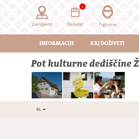
Skoči
1
na
vsebino
Zemljevid
Koledar
Trgovina
INFORMACIJE
KAJ DOŽIVETI
Pot kulturne dediščine Ž
SL