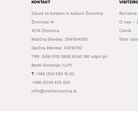
KONTAKT
VISITZIR
Koristne
Zavod za turizem in kulturo Žirovnica
O nas - 
Žirovnica 14
Cenik
4274 Žirovnica
Vtisi ob
Matična številka: 2041014000
Davčna številka: 43016782
TRR: SI56 0110 0600 8340 180 odprt pri
Banki Slovenije (UJP)
T
+386 (0)4 580 15 03
+386 (0)30 425 025
info@visitzirovnica.si