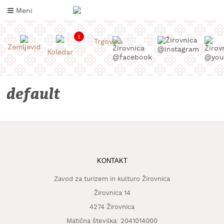
Skoči
Meni
na
vsebino
1
Trgovina
Zemljevid
Koledar
default
INFORMACIJE
KONTAKT
ZA
OBISKOVALCE
Zavod za turizem in kulturo Žirovnica
Žirovnica 14
KAJ
4274 Žirovnica
DOŽIVETI
Matična številka: 2041014000