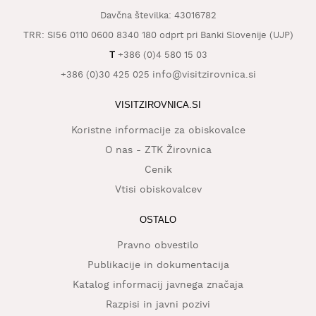
KAJ
Davčna številka: 43016782
OKUSITI
TRR: SI56 0110 0600 8340 180 odprt pri Banki Slovenije (UJP)
KJE
T
+386 (0)4 580 15 03
SPATI
info@visitzirovnica.si
+386 (0)30 425 025
ZA
VISITZIROVNICA.SI
ŠOLE
Koristne informacije za obiskovalce
DOGODKI
O nas - ZTK Žirovnica
Cenik
Vtisi obiskovalcev
OSTALO
Pravno obvestilo
Publikacije in dokumentacija
Katalog informacij javnega značaja
Razpisi in javni pozivi