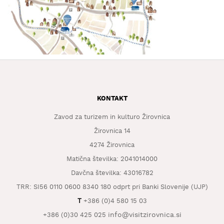
KAJ
OKUSITI
KJE
SPATI
ZA
ŠOLE
DOGODKI
KONTAKT
Zavod za turizem in kulturo Žirovnica
Žirovnica 14
4274 Žirovnica
Matična številka: 2041014000
Davčna številka: 43016782
TRR: SI56 0110 0600 8340 180 odprt pri Banki Slovenije (UJP)
T
+386 (0)4 580 15 03
info@visitzirovnica.si
+386 (0)30 425 025