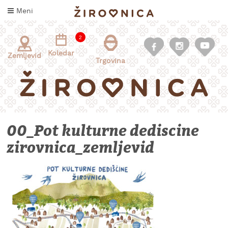
Skoči
Meni
na
vsebino
2
Koledar
Zemljevid
Trgovina
00_Pot kulturne dediscine
zirovnica_zemljevid
INFORMACIJE
ZA
OBISKOVALCE
KAJ
DOŽIVETI