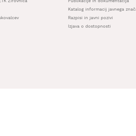
ZTK Žirovnica
Publikacije in dokumentacija
Katalog informacij javnega znač
iskovalcev
Razpisi in javni pozivi
Izjava o dostopnosti