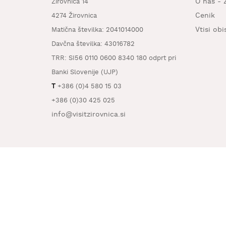
O nas - 
Žirovnica 14
Cenik
4274 Žirovnica
Vtisi ob
Matična številka: 2041014000
Davčna številka: 43016782
TRR: SI56 0110 0600 8340 180 odprt pri
Banki Slovenije (UJP)
T
+386 (0)4 580 15 03
+386 (0)30 425 025
info@visitzirovnica.si