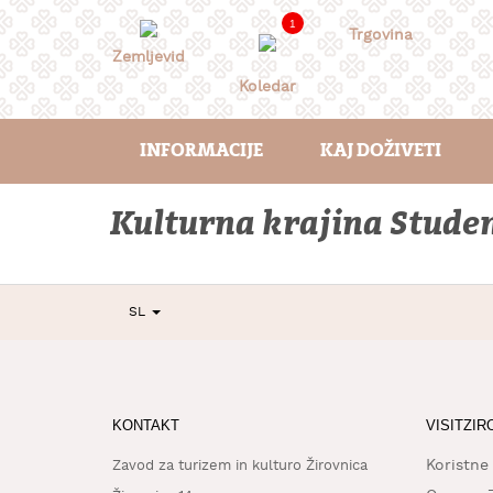
Skoči
1
na
Trgovina
vsebino
Zemljevid
Koledar
INFORMACIJE
KAJ DOŽIVETI
Kulturna krajina Stude
SL
KONTAKT
VISITZIR
Koristne
Zavod za turizem in kulturo Žirovnica