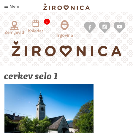
Skoči
Meni
na
vsebino
1
Koledar
Zemljevid
Trgovina
cerkev selo 1
INFORMACIJE
ZA
OBISKOVALCE
KAJ
DOŽIVETI