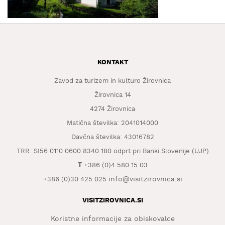
KAJ
OKUSITI
KJE
SPATI
KONTAKT
ZA
ŠOLE
Zavod za turizem in kulturo Žirovnica
Žirovnica 14
DOGODKI
4274 Žirovnica
Matična številka: 2041014000
Davčna številka: 43016782
TRR: SI56 0110 0600 8340 180 odprt pri Banki Slovenije (UJP)
T
+386 (0)4 580 15 03
info@visitzirovnica.si
+386 (0)30 425 025
VISITZIROVNICA.SI
Koristne informacije za obiskovalce