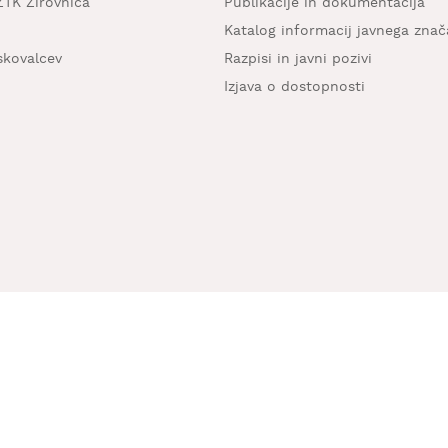
ZTK Žirovnica
Publikacije in dokumentacija
Katalog informacij javnega znač
iskovalcev
Razpisi in javni pozivi
Izjava o dostopnosti