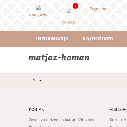
Skoči
1
na
Trgovina
vsebino
Zemljevid
Koledar
INFORMACIJE
KAJ DOŽIVETI
matjaz-koman
SL
KONTAKT
VISITZIR
Koristne
Zavod za turizem in kulturo Žirovnica