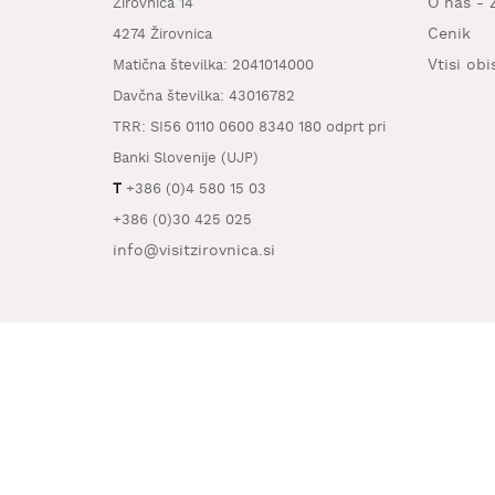
O nas - 
Žirovnica 14
Cenik
4274 Žirovnica
Vtisi ob
Matična številka: 2041014000
Davčna številka: 43016782
TRR: SI56 0110 0600 8340 180 odprt pri
Banki Slovenije (UJP)
T
+386 (0)4 580 15 03
+386 (0)30 425 025
info@visitzirovnica.si