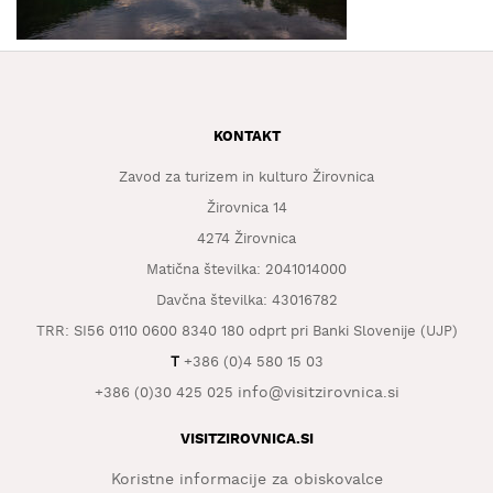
KAJ
OKUSITI
KJE
SPATI
KONTAKT
ZA
ŠOLE
Zavod za turizem in kulturo Žirovnica
Žirovnica 14
DOGODKI
4274 Žirovnica
Matična številka: 2041014000
Davčna številka: 43016782
TRR: SI56 0110 0600 8340 180 odprt pri Banki Slovenije (UJP)
T
+386 (0)4 580 15 03
info@visitzirovnica.si
+386 (0)30 425 025
VISITZIROVNICA.SI
Koristne informacije za obiskovalce