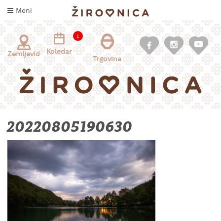
Skoči
Meni
na
vsebino
1
Koledar
Zemljevid
Trgovina
20220805190630
INFORMACIJE
ZA
OBISKOVALCE
KAJ
DOŽIVETI