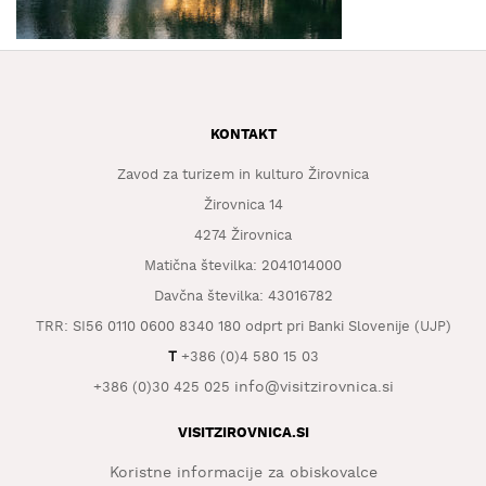
KAJ
OKUSITI
KJE
SPATI
KONTAKT
ZA
ŠOLE
Zavod za turizem in kulturo Žirovnica
Žirovnica 14
DOGODKI
4274 Žirovnica
Matična številka: 2041014000
Davčna številka: 43016782
TRR: SI56 0110 0600 8340 180 odprt pri Banki Slovenije (UJP)
T
+386 (0)4 580 15 03
info@visitzirovnica.si
+386 (0)30 425 025
VISITZIROVNICA.SI
Koristne informacije za obiskovalce