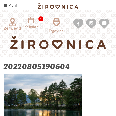
Skoči
Meni
na
vsebino
1
Koledar
Zemljevid
Trgovina
20220805190604
INFORMACIJE
ZA
OBISKOVALCE
KAJ
DOŽIVETI