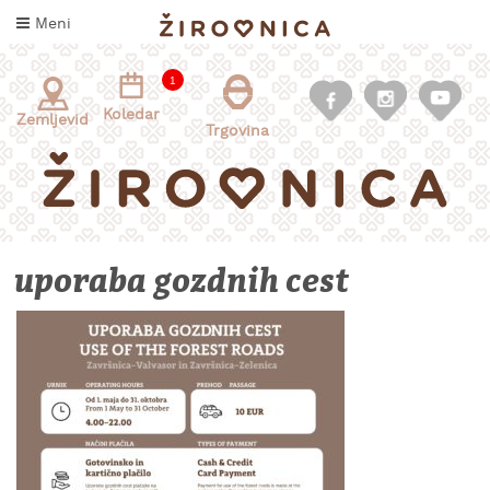
Skoči
Meni
na
vsebino
1
Koledar
Zemljevid
Trgovina
uporaba gozdnih cest
INFORMACIJE
ZA
OBISKOVALCE
KAJ
DOŽIVETI