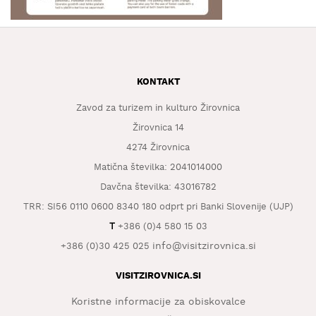
KAJ
OKUSITI
KJE
SPATI
KONTAKT
ZA
Zavod za turizem in kulturo Žirovnica
ŠOLE
Žirovnica 14
DOGODKI
4274 Žirovnica
Matična številka: 2041014000
Davčna številka: 43016782
TRR: SI56 0110 0600 8340 180 odprt pri Banki Slovenije (UJP)
T
+386 (0)4 580 15 03
info@visitzirovnica.si
+386 (0)30 425 025
VISITZIROVNICA.SI
Koristne informacije za obiskovalce