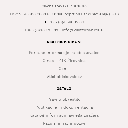
KAJ
Davčna številka: 43016782
OKUSITI
TRR: SI56 0110 0600 8340 180 odprt pri Banki Slovenije (UJP)
KJE
T
+386 (0)4 580 15 03
SPATI
info@visitzirovnica.si
+386 (0)30 425 025
ZA
VISITZIROVNICA.SI
ŠOLE
Koristne informacije za obiskovalce
DOGODKI
O nas - ZTK Žirovnica
Cenik
Vtisi obiskovalcev
OSTALO
Pravno obvestilo
Publikacije in dokumentacija
Katalog informacij javnega značaja
Razpisi in javni pozivi