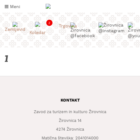
Skoči
Meni
na
vsebino
2
Trgovina
Zemljevid
Koledar
1
KONTAKT
INFORMACIJE
ZA
OBISKOVALCE
Zavod za turizem in kulturo Žirovnica
Žirovnica 14
KAJ
4274 Žirovnica
DOŽIVETI
Matična številka: 2041014000