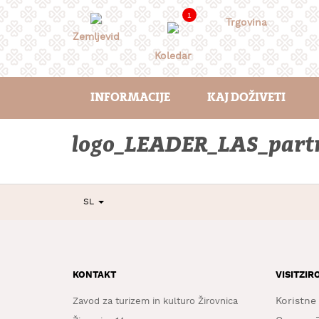
Skoči
1
na
Trgovina
vsebino
Zemljevid
Koledar
INFORMACIJE
KAJ DOŽIVETI
logo_LEADER_LAS_part
SL
KONTAKT
VISITZIR
Koristne
Zavod za turizem in kulturo Žirovnica