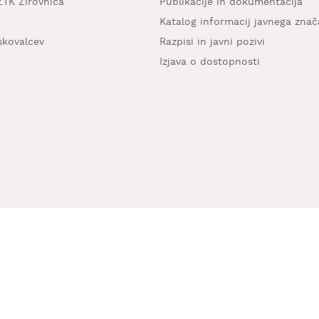
ZTK Žirovnica
Publikacije in dokumentacija
Katalog informacij javnega znač
iskovalcev
Razpisi in javni pozivi
Izjava o dostopnosti