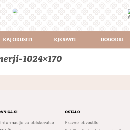
KAJ OKUSITI
KJE SPATI
DOGODKI
nerji-1024×170
OVNICA.SI
OSTALO
 informacije za obiskovalce
Pravno obvestilo