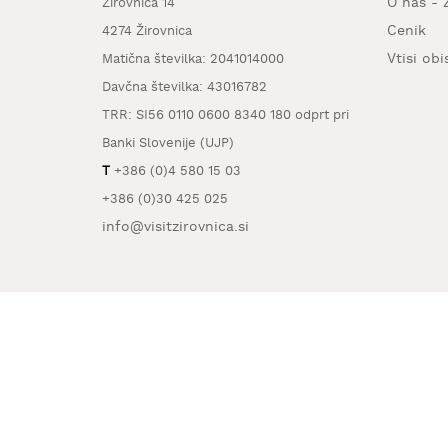
O nas - 
Žirovnica 14
Cenik
4274 Žirovnica
Vtisi ob
Matična številka: 2041014000
Davčna številka: 43016782
TRR: SI56 0110 0600 8340 180 odprt pri
Banki Slovenije (UJP)
T
+386 (0)4 580 15 03
+386 (0)30 425 025
info@visitzirovnica.si