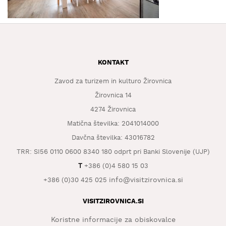
KAJ
OKUSITI
KJE
SPATI
KONTAKT
ZA
ŠOLE
Zavod za turizem in kulturo Žirovnica
Žirovnica 14
DOGODKI
4274 Žirovnica
Matična številka: 2041014000
Davčna številka: 43016782
TRR: SI56 0110 0600 8340 180 odprt pri Banki Slovenije (UJP)
T
+386 (0)4 580 15 03
info@visitzirovnica.si
+386 (0)30 425 025
VISITZIROVNICA.SI
Koristne informacije za obiskovalce