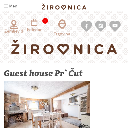
Skoči
Meni
na
vsebino
1
Koledar
Zemljevid
Trgovina
Guest house Pr` Čut
INFORMACIJE
ZA
OBISKOVALCE
KAJ
DOŽIVETI