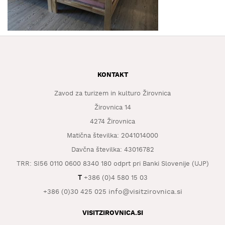
KAJ
OKUSITI
KJE
SPATI
ZA
KONTAKT
ŠOLE
Zavod za turizem in kulturo Žirovnica
DOGODKI
Žirovnica 14
4274 Žirovnica
Matična številka: 2041014000
Davčna številka: 43016782
TRR: SI56 0110 0600 8340 180 odprt pri Banki Slovenije (UJP)
T
+386 (0)4 580 15 03
info@visitzirovnica.si
+386 (0)30 425 025
VISITZIROVNICA.SI