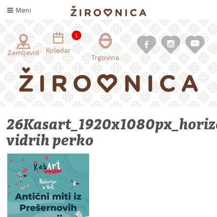
Skoči
Meni
na
vsebino
1
Koledar
Zemljevid
Trgovina
26Kasart_1920x1080px_hori
vidrih perko
INFORMACIJE
ZA
OBISKOVALCE
KAJ
DOŽIVETI