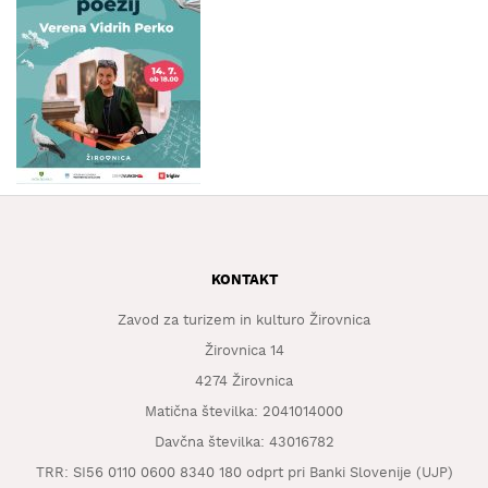
KAJ
OKUSITI
KJE
SPATI
ZA
ŠOLE
DOGODKI
KONTAKT
Zavod za turizem in kulturo Žirovnica
Žirovnica 14
4274 Žirovnica
Matična številka: 2041014000
Davčna številka: 43016782
TRR: SI56 0110 0600 8340 180 odprt pri Banki Slovenije (UJP)