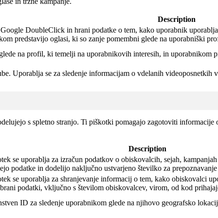
lase in tržne kampanje.
Description
a Google DoubleClick in hrani podatke o tem, kako uporabnik uporablja 
kom predstavijo oglasi, ki so zanje pomembni glede na uporabniški prof
glede na profil, ki temelji na uporabnikovih interesih, in uporabnikom p
ube.
Uporablja se za sledenje informacijam o vdelanih videoposnetkih
elujejo s spletno stranjo. Ti piškotki pomagajo zagotoviti informacije o
Description
tek se uporablja za izračun podatkov o obiskovalcih, sejah, kampanjah 
ejo podatke in dodelijo naključno ustvarjeno številko za prepoznavanje
tek se uporablja za shranjevanje informacij o tem, kako obiskovalci upo
brani podatki, vključno s številom obiskovalcev, virom, od kod prihajajo
dinstven ID za sledenje uporabnikom glede na njihovo geografsko lokaci