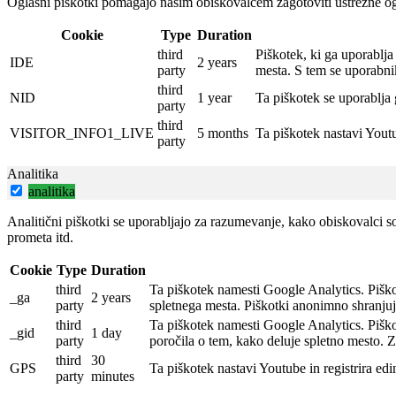
Oglasni piškotki pomagajo našim obiskovalcem zagotoviti ustrezne og
Cookie
Type
Duration
third
Piškotek, ki ga uporablj
IDE
2 years
party
mesta.
S tem se uporabni
third
NID
1 year
Ta piškotek se uporablja 
party
third
VISITOR_INFO1_LIVE
5 months
Ta piškotek nastavi Yout
party
Analitika
analitika
Analitični piškotki se uporabljajo za razumevanje, kako obiskovalci sod
prometa itd.
Cookie
Type
Duration
third
Ta piškotek namesti Google Analytics.
Piško
_ga
2 years
party
spletnega mesta.
Piškotki anonimno shranjuj
third
Ta piškotek namesti Google Analytics.
Piško
_gid
1 day
party
poročila o tem, kako deluje spletno mesto.
Z
third
30
GPS
Ta piškotek nastavi Youtube in registrira e
party
minutes