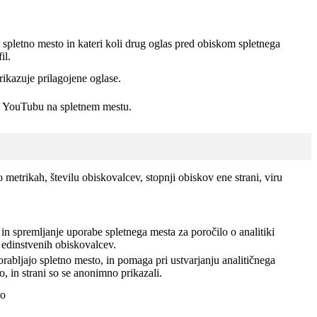
spletno mesto in kateri koli drug oglas pred obiskom spletnega
il.
rikazuje prilagojene oglase.
 v YouTubu na spletnem mestu.
 metrikah, številu obiskovalcev, stopnji obiskov ene strani, viru
in spremljanje uporabe spletnega mesta za poročilo o analitiki
 edinstvenih obiskovalcev.
rabljajo spletno mesto, in pomaga pri ustvarjanju analitičnega
, in strani so se anonimno prikazali.
jo