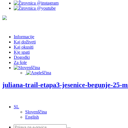
Informacije
Kaj doživeti
Kaj okusiti
Kje spati
Dogodki
Za šole
juliana-trail-etapa3-jesenice-begunje-25-m
SL
Slovenščina
English