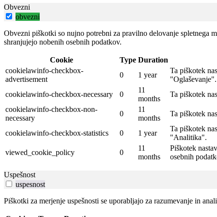
Obvezni
obvezni
Obvezni piškotki so nujno potrebni za pravilno delovanje spletnega me
shranjujejo nobenih osebnih podatkov.
Cookie
Type
Duration
cookielawinfo-checkbox-
Ta piškotek na
0
1 year
advertisement
"Oglaševanje".
11
cookielawinfo-checkbox-necessary
0
Ta piškotek na
months
cookielawinfo-checkbox-non-
11
0
Ta piškotek na
necessary
months
Ta piškotek na
cookielawinfo-checkbox-statistics
0
1 year
"Analitika".
11
Piškotek nastav
viewed_cookie_policy
0
months
osebnih podatk
Uspešnost
uspesnost
Piškotki za merjenje uspešnosti se uporabljajo za razumevanje in ana