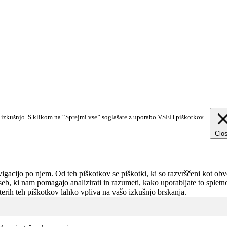
o izkušnjo. S klikom na “Sprejmi vse” soglašate z uporabo VSEH piškotkov.
Clo
gacijo po njem. Od teh piškotkov se piškotki, ki so razvrščeni kot obve
seb, ki nam pomagajo analizirati in razumeti, kako uporabljate to splet
erih teh piškotkov lahko vpliva na vašo izkušnjo brskanja.