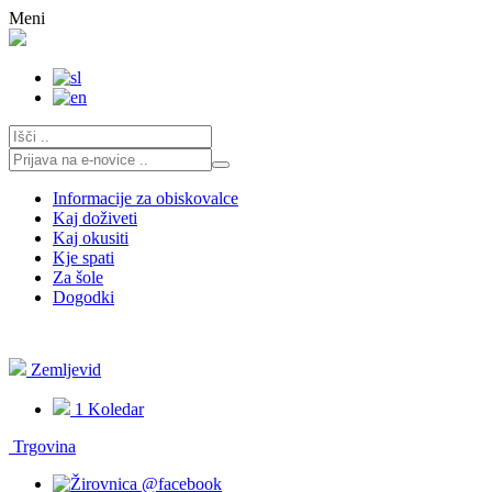
Skoči
Meni
na
vsebino
Informacije za obiskovalce
Kaj doživeti
Kaj okusiti
Kje spati
Za šole
Dogodki
Zemljevid
1
Koledar
Trgovina