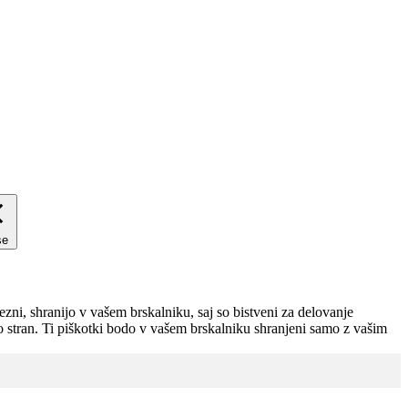
se
zni, shranijo v vašem brskalniku, saj so bistveni za delovanje
no stran. Ti piškotki bodo v vašem brskalniku shranjeni samo z vašim