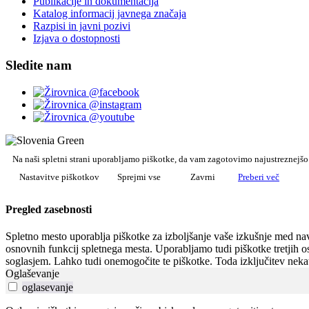
Publikacije in dokumentacija
Katalog informacij javnega značaja
Razpisi in javni pozivi
Izjava o dostopnosti
Sledite nam
Na naši spletni strani uporabljamo piškotke, da vam zagotovimo najustreznejš
Nastavitve piškotkov
Sprejmi vse
Zavrni
Preberi več
Pregled zasebnosti
Spletno mesto uporablja piškotke za izboljšanje vaše izkušnje med navi
osnovnih funkcij spletnega mesta. Uporabljamo tudi piškotke tretjih o
soglasjem. Lahko tudi onemogočite te piškotke. Toda izključitev nekat
Oglaševanje
oglasevanje