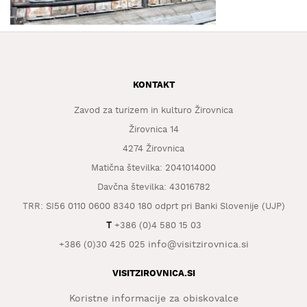
KAJ
OKUSITI
KJE
SPATI
KONTAKT
ZA
ŠOLE
Zavod za turizem in kulturo Žirovnica
Žirovnica 14
DOGODKI
4274 Žirovnica
Matična številka: 2041014000
Davčna številka: 43016782
TRR: SI56 0110 0600 8340 180 odprt pri Banki Slovenije (UJP)
T
+386 (0)4 580 15 03
info@visitzirovnica.si
+386 (0)30 425 025
VISITZIROVNICA.SI
Koristne informacije za obiskovalce