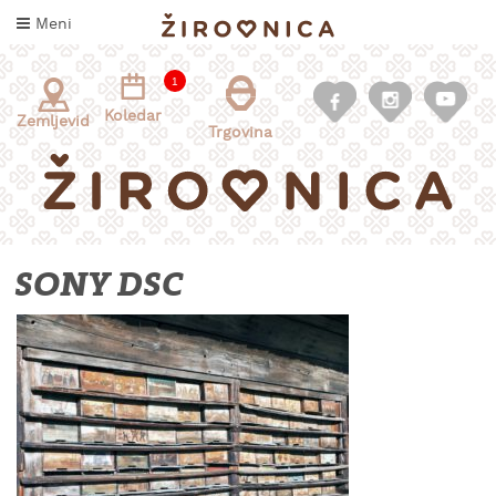
Skoči
Meni
na
vsebino
1
Koledar
Zemljevid
Trgovina
SONY DSC
INFORMACIJE
ZA
OBISKOVALCE
KAJ
DOŽIVETI