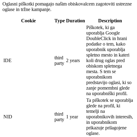
Oglasni piškotki pomagajo našim obiskovalcem zagotoviti ustrezne
oglase in tržne kampanje.
Cookie
Type
Duration
Description
Piškotek, ki ga
uporablja Google
DoubleClick in hrani
podatke o tem, kako
uporabnik uporablja
spletno mesto in kateri
third
IDE
2 years
koli drug oglas pred
party
obiskom spletnega
mesta.
S tem se
uporabnikom
predstavijo oglasi, ki so
zanje pomembni glede
na uporabniški profil.
Ta piškotek se uporablja
glede na profil, ki
temelji na
third
NID
1 year
uporabnikovih interesih,
party
in uporabnikom
prikazuje prilagojene
oglase.