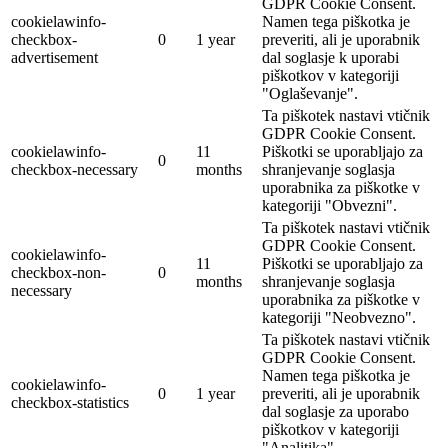
GDPR Cookie Consent.
cookielawinfo-
Namen tega piškotka je
checkbox-
0
1 year
preveriti, ali je uporabnik
advertisement
dal soglasje k uporabi
piškotkov v kategoriji
"Oglaševanje".
Ta piškotek nastavi vtičnik
GDPR Cookie Consent.
cookielawinfo-
11
Piškotki se uporabljajo za
0
checkbox-necessary
months
shranjevanje soglasja
uporabnika za piškotke v
kategoriji "Obvezni".
Ta piškotek nastavi vtičnik
GDPR Cookie Consent.
cookielawinfo-
11
Piškotki se uporabljajo za
checkbox-non-
0
months
shranjevanje soglasja
necessary
uporabnika za piškotke v
kategoriji "Neobvezno".
Ta piškotek nastavi vtičnik
GDPR Cookie Consent.
Namen tega piškotka je
cookielawinfo-
0
1 year
preveriti, ali je uporabnik
checkbox-statistics
dal soglasje za uporabo
piškotkov v kategoriji
"Analitika".