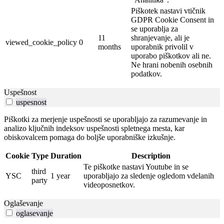
Piškotek nastavi vtičnik
GDPR Cookie Consent in
se uporablja za
11
shranjevanje, ali je
viewed_cookie_policy
0
months
uporabnik privolil v
uporabo piškotkov ali ne.
Ne hrani nobenih osebnih
podatkov.
Uspešnost
uspesnost
Piškotki za merjenje uspešnosti se uporabljajo za razumevanje in
analizo ključnih indeksov uspešnosti spletnega mesta, kar
obiskovalcem pomaga do boljše uporabniške izkušnje.
Cookie
Type
Duration
Description
Te piškotke nastavi Youtube in se
third
YSC
1 year
uporabljajo za sledenje ogledom vdelanih
party
videoposnetkov.
Oglaševanje
oglasevanje