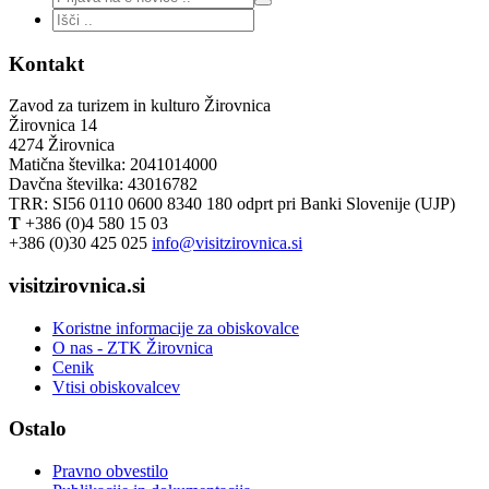
Kontakt
Zavod za turizem in kulturo Žirovnica
Žirovnica 14
4274 Žirovnica
Matična številka: 2041014000
Davčna številka: 43016782
TRR: SI56 0110 0600 8340 180 odprt pri Banki Slovenije (UJP)
T
+386 (0)4 580 15 03
+386 (0)30 425 025
info@visitzirovnica.si
visitzirovnica.si
Koristne informacije za obiskovalce
O nas - ZTK Žirovnica
Cenik
Vtisi obiskovalcev
Ostalo
Pravno obvestilo