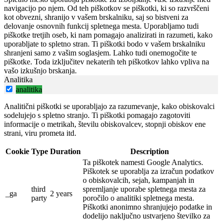
navigacijo po njem. Od teh piškotkov se piškotki, ki so razvrščeni
kot obvezni, shranijo v vašem brskalniku, saj so bistveni za
delovanje osnovnih funkcij spletnega mesta. Uporabljamo tudi
piškotke tretjih oseb, ki nam pomagajo analizirati in razumeti, kako
uporabljate to spletno stran. Ti piškotki bodo v vašem brskalniku
shranjeni samo z vašim soglasjem. Lahko tudi onemogočite te
piškotke. Toda izključitev nekaterih teh piškotkov lahko vpliva na
vašo izkušnjo brskanja.
Analitika
analitika
Analitični piškotki se uporabljajo za razumevanje, kako obiskovalci
sodelujejo s spletno stranjo. Ti piškotki pomagajo zagotoviti
informacije o metrikah, številu obiskovalcev, stopnji obiskov ene
strani, viru prometa itd.
Cookie
Type
Duration
Description
Ta piškotek namesti Google Analytics.
Piškotek se uporablja za izračun podatkov
o obiskovalcih, sejah, kampanjah in
third
spremljanje uporabe spletnega mesta za
_ga
2 years
party
poročilo o analitiki spletnega mesta.
Piškotki anonimno shranjujejo podatke in
dodelijo naključno ustvarjeno številko za