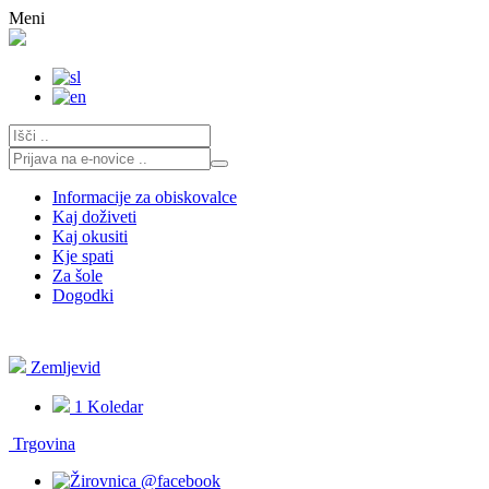
Skoči
Meni
na
vsebino
Informacije za obiskovalce
Kaj doživeti
Kaj okusiti
Kje spati
Za šole
Dogodki
Zemljevid
1
Koledar
Trgovina