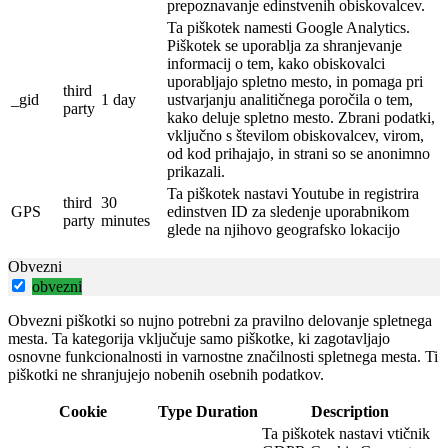
prepoznavanje edinstvenih obiskovalcev.
Ta piškotek namesti Google Analytics.
Piškotek se uporablja za shranjevanje
informacij o tem, kako obiskovalci
uporabljajo spletno mesto, in pomaga pri
third
_gid
1 day
ustvarjanju analitičnega poročila o tem,
party
kako deluje spletno mesto.
Zbrani podatki,
vključno s številom obiskovalcev, virom,
od kod prihajajo, in strani so se anonimno
prikazali.
Ta piškotek nastavi Youtube in registrira
third
30
GPS
edinstven ID za sledenje uporabnikom
party
minutes
glede na njihovo geografsko lokacijo
Obvezni
obvezni
Obvezni piškotki so nujno potrebni za pravilno delovanje spletnega
mesta. Ta kategorija vključuje samo piškotke, ki zagotavljajo
osnovne funkcionalnosti in varnostne značilnosti spletnega mesta. Ti
piškotki ne shranjujejo nobenih osebnih podatkov.
Cookie
Type
Duration
Description
Ta piškotek nastavi vtičnik