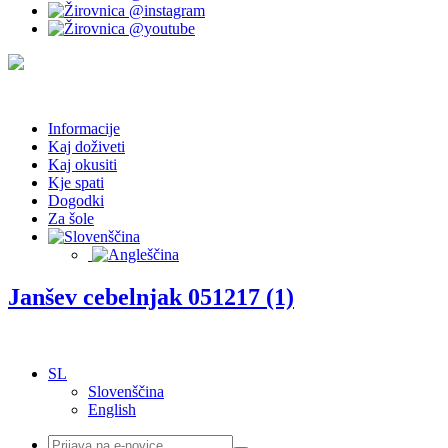
Informacije
Kaj doživeti
Kaj okusiti
Kje spati
Dogodki
Za šole
Janšev cebelnjak 051217 (1)
SL
Slovenščina
English