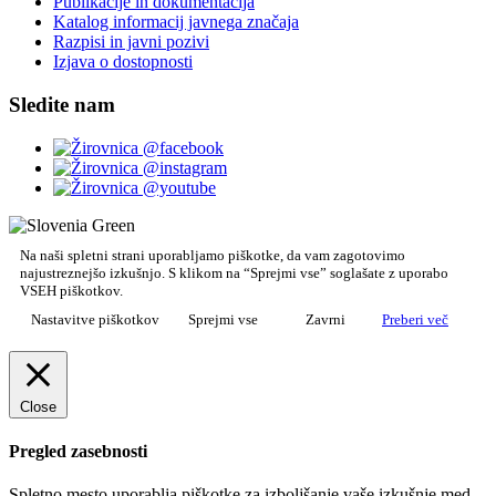
Publikacije in dokumentacija
Katalog informacij javnega značaja
Razpisi in javni pozivi
Izjava o dostopnosti
Sledite nam
Na naši spletni strani uporabljamo piškotke, da vam zagotovimo
najustreznejšo izkušnjo. S klikom na “Sprejmi vse” soglašate z uporabo
VSEH piškotkov.
Nastavitve piškotkov
Sprejmi vse
Zavrni
Preberi več
Close
Pregled zasebnosti
Spletno mesto uporablja piškotke za izboljšanje vaše izkušnje med