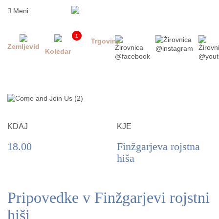
Skoči
Meni
na
vsebino
1
Trgovina
Zemljevid
Koledar
KDAJ
KJE
18.00
Finžgarjeva rojstna
hiša
INFORMACIJE
ZA
OBISKOVALCE
Pripovedke v Finžgarjevi rojstni
KAJ
DOŽIVETI
hiši