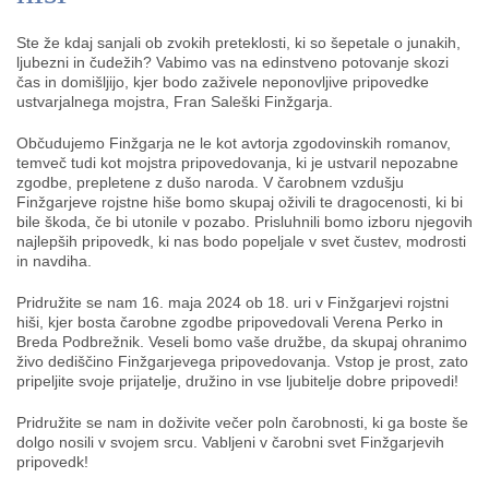
KAJ
OKUSITI
Ste že kdaj sanjali ob zvokih preteklosti, ki so šepetale o junakih,
ljubezni in čudežih? Vabimo vas na edinstveno potovanje skozi
čas in domišljijo, kjer bodo zaživele neponovljive pripovedke
KJE
ustvarjalnega mojstra, Fran Saleški Finžgarja.
SPATI
Občudujemo Finžgarja ne le kot avtorja zgodovinskih romanov,
ZA
temveč tudi kot mojstra pripovedovanja, ki je ustvaril nepozabne
ŠOLE
zgodbe, prepletene z dušo naroda. V čarobnem vzdušju
Finžgarjeve rojstne hiše bomo skupaj oživili te dragocenosti, ki bi
DOGODKI
bile škoda, če bi utonile v pozabo. Prisluhnili bomo izboru njegovih
najlepših pripovedk, ki nas bodo popeljale v svet čustev, modrosti
in navdiha.
Pridružite se nam 16. maja 2024 ob 18. uri v Finžgarjevi rojstni
hiši, kjer bosta čarobne zgodbe pripovedovali Verena Perko in
Breda Podbrežnik. Veseli bomo vaše družbe, da skupaj ohranimo
živo dediščino Finžgarjevega pripovedovanja. Vstop je prost, zato
pripeljite svoje prijatelje, družino in vse ljubitelje dobre pripovedi!
Pridružite se nam in doživite večer poln čarobnosti, ki ga boste še
dolgo nosili v svojem srcu. Vabljeni v čarobni svet Finžgarjevih
pripovedk!