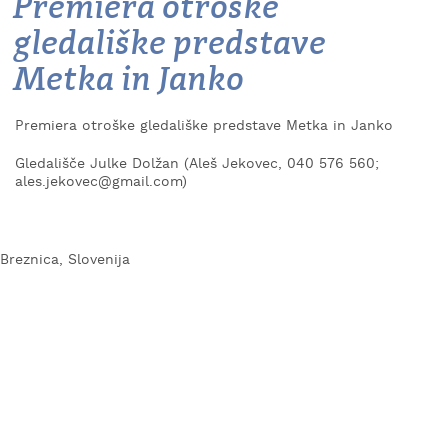
Premiera otroške
KAJ
gledališke predstave
OKUSITI
Metka in Janko
KJE
SPATI
Premiera otroške gledališke predstave Metka in Janko
ZA
ŠOLE
Gledališče Julke Dolžan (Aleš Jekovec, 040 576 560;
ales.jekovec@gmail.com)
DOGODKI
Breznica, Slovenija