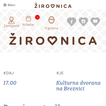
Skoči
Meni
na
vsebino
2
Koledar
Zemljevid
Trgovina
KDAJ
KJE
INFORMACIJE
ZA
17.00
Kulturna dvorana
OBISKOVALCE
na Breznici
KAJ
DOŽIVETI