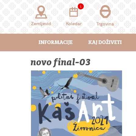
Skoči
1
na
vsebino
Zemljevid
Koledar
Trgovina
INFORMACIJE
KAJ DOŽIVETI
novo final-03