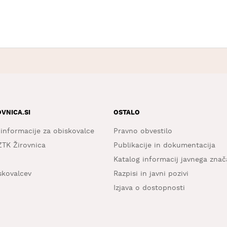
OVNICA.SI
OSTALO
 informacije za obiskovalce
Pravno obvestilo
ZTK Žirovnica
Publikacije in dokumentacija
Katalog informacij javnega znač
iskovalcev
Razpisi in javni pozivi
Izjava o dostopnosti