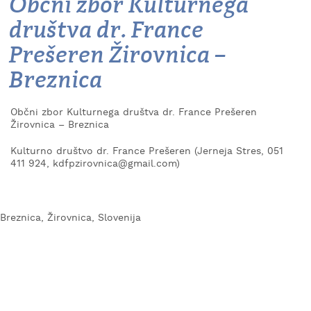
Občni zbor Kulturnega
KAJ
društva dr. France
OKUSITI
Prešeren Žirovnica –
KJE
SPATI
Breznica
ZA
ŠOLE
Občni zbor Kulturnega društva dr. France Prešeren
Žirovnica – Breznica
DOGODKI
Kulturno društvo dr. France Prešeren (Jerneja Stres, 051
411 924, kdfpzirovnica@gmail.com)
Breznica, Žirovnica, Slovenija