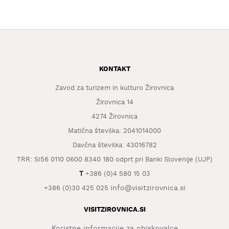
KONTAKT
Zavod za turizem in kulturo Žirovnica
Žirovnica 14
4274 Žirovnica
Matična številka: 2041014000
Davčna številka: 43016782
TRR: SI56 0110 0600 8340 180 odprt pri Banki Slovenije (UJP)
T
+386 (0)4 580 15 03
info@visitzirovnica.si
+386 (0)30 425 025
VISITZIROVNICA.SI
Koristne informacije za obiskovalce