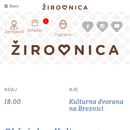
Skoči
Meni
na
vsebino
1
Koledar
Zemljevid
Trgovina
KDAJ
KJE
INFORMACIJE
ZA
18.00
Kulturna dvorana
OBISKOVALCE
na Breznici
KAJ
DOŽIVETI