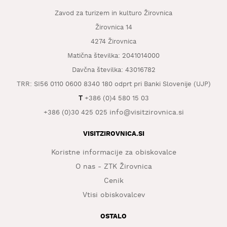
Zavod za turizem in kulturo Žirovnica
Žirovnica 14
4274 Žirovnica
Matična številka: 2041014000
Davčna številka: 43016782
TRR: SI56 0110 0600 8340 180 odprt pri Banki Slovenije (UJP)
T
+386 (0)4 580 15 03
info@visitzirovnica.si
+386 (0)30 425 025
VISITZIROVNICA.SI
Koristne informacije za obiskovalce
O nas - ZTK Žirovnica
Cenik
Vtisi obiskovalcev
OSTALO