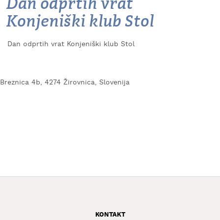
Dan odprtih vrat
KAJ
Konjeniški klub Stol
OKUSITI
KJE
Dan odprtih vrat Konjeniški klub Stol
SPATI
ZA
ŠOLE
Breznica 4b, 4274 Žirovnica, Slovenija
DOGODKI
KONTAKT