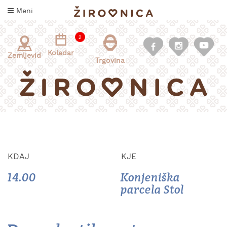
Skoči
Meni
na
vsebino
2
Koledar
Zemljevid
Trgovina
KDAJ
KJE
INFORMACIJE
ZA
14.00
Konjeniška
OBISKOVALCE
parcela Stol
KAJ
DOŽIVETI