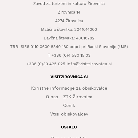
Zavod za turizem in kulturo Žirovnica
KAJ
OKUSITI
Žirovnica 14
4274 Žirovnica
KJE
SPATI
Matična številka: 2041014000
Davčna številka: 43016782
ZA
TRR: SI56 0110 0600 8340 180 odprt pri Banki Slovenije (UJP)
ŠOLE
T
+386 (0)4 580 15 03
DOGODKI
info@visitzirovnica.si
+386 (0)30 425 025
VISITZIROVNICA.SI
Koristne informacije za obiskovalce
O nas - ZTK Žirovnica
Cenik
Vtisi obiskovalcev
OSTALO