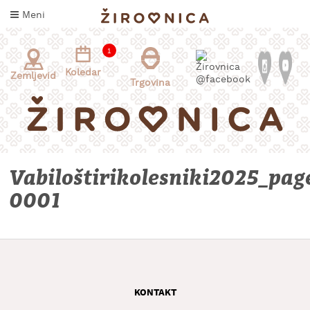
Skoči
Meni
na
vsebino
1
Koledar
Zemljevid
Trgovina
Vabiloštirikolesniki2025_pag
0001
INFORMACIJE
ZA
OBISKOVALCE
KAJ
DOŽIVETI
KONTAKT