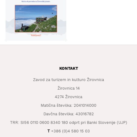
KAJ
OKUSITI
KJE
SPATI
ZA
ŠOLE
DOGODKI
KONTAKT
Zavod za turizem in kulturo Žirovnica
Žirovnica 14
4274 Žirovnica
Matična številka: 2041014000
Davčna številka: 43016782
TRR: SI56 0110 0600 8340 180 odprt pri Banki Slovenije (UJP)
T
+386 (0)4 580 15 03