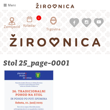
Skoči
Meni
na
vsebino
1
Koledar
Zemljevid
Trgovina
Stol 25_page-0001
INFORMACIJE
ZA
OBISKOVALCE
KAJ
DOŽIVETI