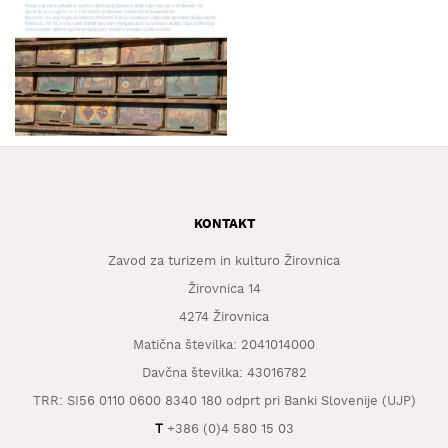
KAJ
OKUSITI
KJE
SPATI
ZA
ŠOLE
DOGODKI
KONTAKT
Zavod za turizem in kulturo Žirovnica
Žirovnica 14
4274 Žirovnica
Matična številka: 2041014000
Davčna številka: 43016782
TRR: SI56 0110 0600 8340 180 odprt pri Banki Slovenije (UJP)
T
+386 (0)4 580 15 03