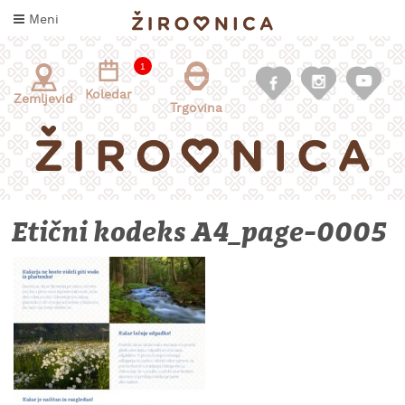
Skoči
Meni
na
vsebino
1
Koledar
Zemljevid
Trgovina
Etični kodeks A4_page-0005
INFORMACIJE
ZA
OBISKOVALCE
KAJ
DOŽIVETI