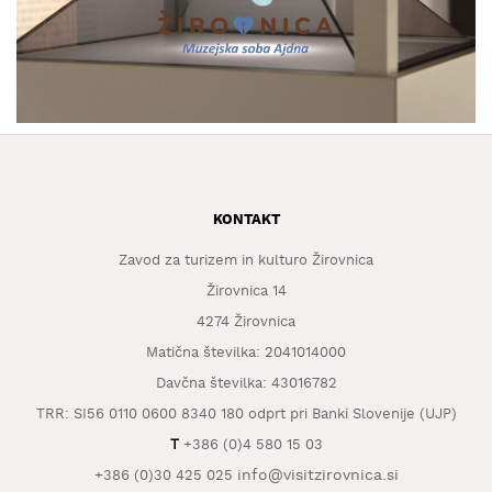
KAJ
OKUSITI
KJE
SPATI
ZA
ŠOLE
DOGODKI
KONTAKT
Zavod za turizem in kulturo Žirovnica
Žirovnica 14
4274 Žirovnica
Matična številka: 2041014000
Davčna številka: 43016782
TRR: SI56 0110 0600 8340 180 odprt pri Banki Slovenije (UJP)
T
+386 (0)4 580 15 03
info@visitzirovnica.si
+386 (0)30 425 025