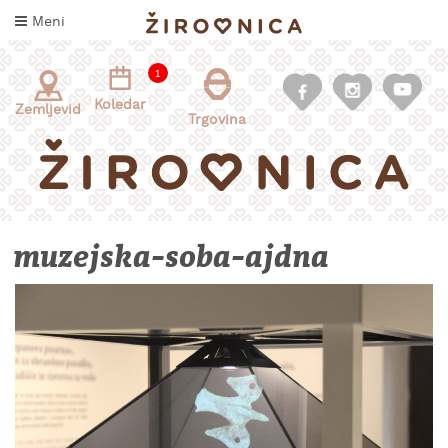
Skoči
Meni
na
vsebino
1
Koledar
Zemljevid
Trgovina
muzejska-soba-ajdna
INFORMACIJE
ZA
OBISKOVALCE
KAJ
DOŽIVETI