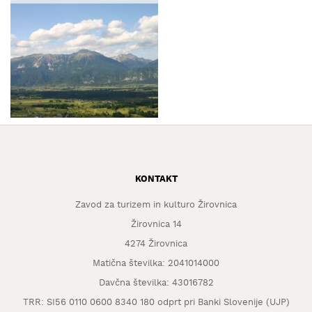
KAJ
OKUSITI
KJE
SPATI
ZA
ŠOLE
DOGODKI
KONTAKT
Zavod za turizem in kulturo Žirovnica
Žirovnica 14
4274 Žirovnica
Matična številka: 2041014000
Davčna številka: 43016782
TRR: SI56 0110 0600 8340 180 odprt pri Banki Slovenije (UJP)