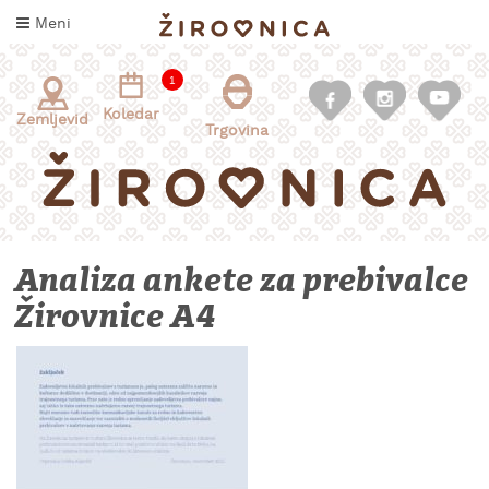
Skoči
Meni
na
vsebino
1
Koledar
Zemljevid
Trgovina
Analiza ankete za prebivalce
Žirovnice A4
INFORMACIJE
ZA
OBISKOVALCE
KAJ
DOŽIVETI